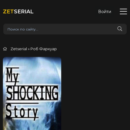
ZET
SERIAL
Войти
Zetserial
» Роб Фаркуар