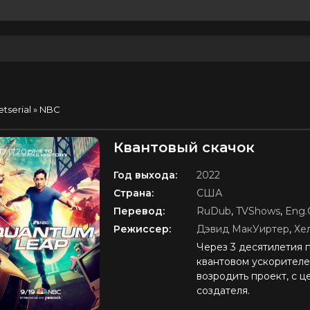
etserial
» NBC
Квантовый скачок
D (720p)
Год выхода:
2022
Страна:
США
Перевод:
RuDub
,
TVShows
,
Eng.O
Режиссер:
Дэвид МакУиртер
,
Хе
Через 3 десятилетия 
квантовом ускорителе
возродить проект, с ц
создателя.