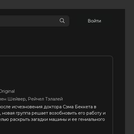
Войти
riginal
лен Шейвер
,
Рейчел Тэлалей
после исчезновения доктора Сэма Беккета в
, новая группа решает возобновить его работу и
елью раскрыть загадки машины и ее гениального