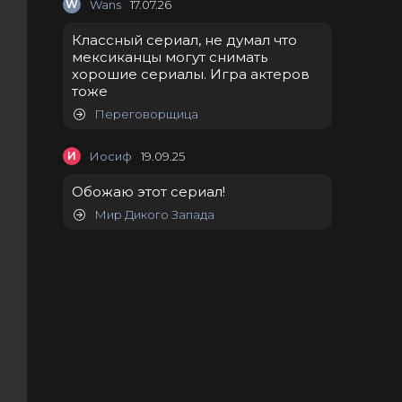
W
Wans
17.07.26
Классный сериал, не думал что
мексиканцы могут снимать
хорошие сериалы. Игра актеров
тоже
Переговорщица
И
Иосиф
19.09.25
Обожаю этот сериал!
Мир Дикого Запада