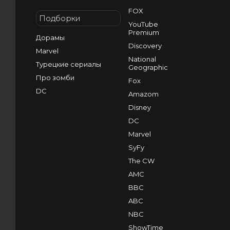
FOX
Подборки
YouTube
Premium
Дорамы
Discovery
Marvel
National
Турецкие сериалы
Geographic
Про зомби
Fox
DC
Amazom
Disney
DC
Marvel
SyFy
The CW
AMC
BBC
ABC
NBC
ShowTime