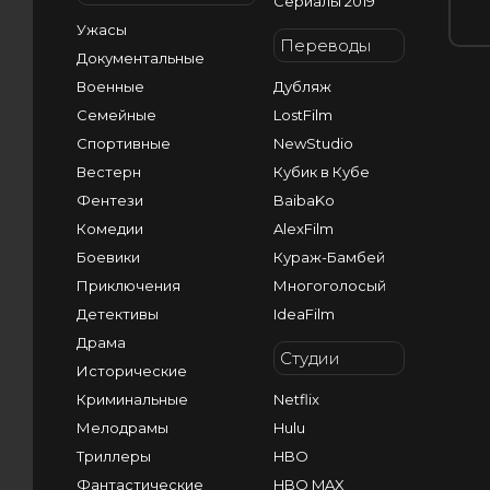
Сериалы 2019
Ужасы
Переводы
Документальные
Военные
Дубляж
Семейные
LostFilm
Спортивные
NewStudio
Вестерн
Кубик в Кубе
Фентези
BaibaKo
Комедии
AlexFilm
Боевики
Кураж-Бамбей
Приключения
Многоголосый
Детективы
IdeaFilm
Драма
Студии
Исторические
Криминальные
Netflix
Мелодрамы
Hulu
Триллеры
HBO
Фантастические
HBO MAX