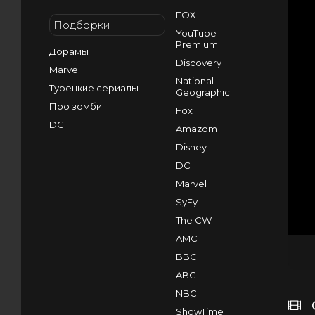
FOX
Подборки
YouTube
Premium
Дорамы
Discovery
Marvel
National
Турецкие сериалы
Geographic
Про зомби
Fox
DC
Amazom
Disney
DC
Marvel
SyFy
The CW
AMC
BBC
ABC
NBC
ShowTime