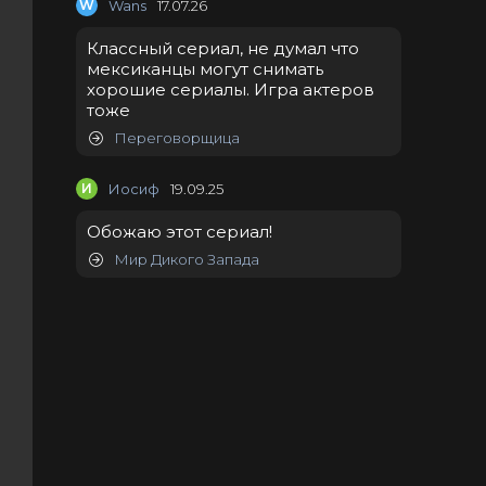
W
Wans
17.07.26
Классный сериал, не думал что
мексиканцы могут снимать
хорошие сериалы. Игра актеров
тоже
Переговорщица
И
Иосиф
19.09.25
Обожаю этот сериал!
Мир Дикого Запада