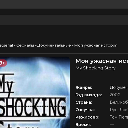
etserial
»
Сериалы
»
Документальные
» Моя ужасная история
Моя ужасная ист
8+
My Shocking Story
Жанры:
Докумен
Год выхода:
2006
Страна:
Великоб
Озвучка:
Рус. Лю
Режиссер:
Том Пеп
Время:
—