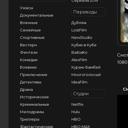
Сериалы 2019
Ужасы
Переводы
Документальные
Военные
Дубляж
I
Семейные
LostFilm
Спортивные
NewStudio
Вестерн
Кубик в Кубе
Фентези
BaibaKo
Смот
Комедии
AlexFilm
1080
Боевики
Кураж-Бамбей
Приключения
Многоголосый
Детективы
IdeaFilm
С
Драма
Студии
Исторические
Криминальные
Netflix
Мелодрамы
Hulu
Триллеры
HBO
Фантастические
HBO MAX