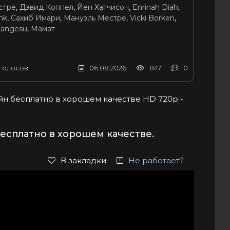
стре
,
Дэвид Коппел
,
Йен Хатчисон
,
Enrinah Diah
,
nk
,
Сахиб Имари
,
Мануэль Местре
,
Vicki Borken
,
Kangesu
,
Мамат
голосов
06.08.2026
847
0
лайн бесплатно в хорошем качестве HD 720p -
есплатно в хорошем качестве.
В закладки
Не работает?