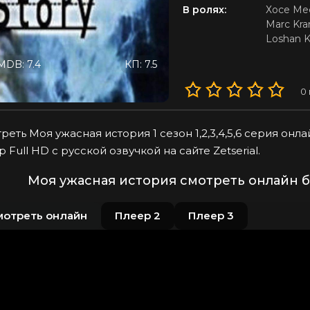
В ролях:
Хосе Ме
Marc Kra
Loshan 
MDB: 7.4
КП: 7.5
0
реть Моя ужасная история 1 сезон 1,2,3,4,5,6 серия он
p Full HD с русской озвучкой на сайте Zetserial.
Моя ужасная история смотреть онлайн б
мотреть онлайн
Плеер 2
Плеер 3