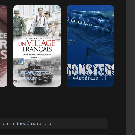
Французский
Гигантские
городок
чудовища