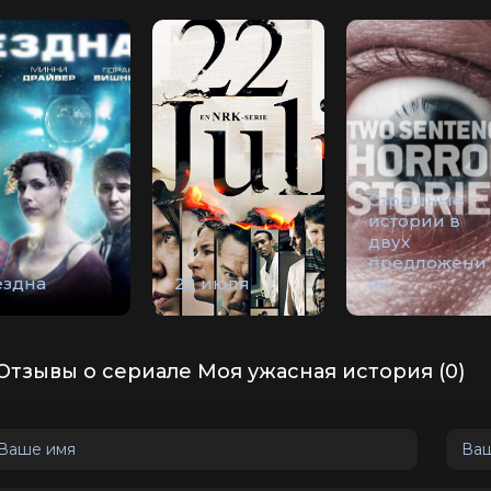
Страшные
истории в
двух
предложени
ездна
22 июля
ях
Отзывы о сериале Моя ужасная история (0)