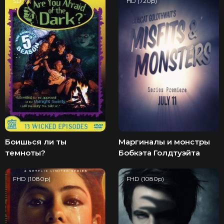
SD
HD (720p)
Боишься ли ты
Маргиналы и монстры
темноты?
Бобкэта Голдтуэйта
FHD (1080p)
FHD (1080p)