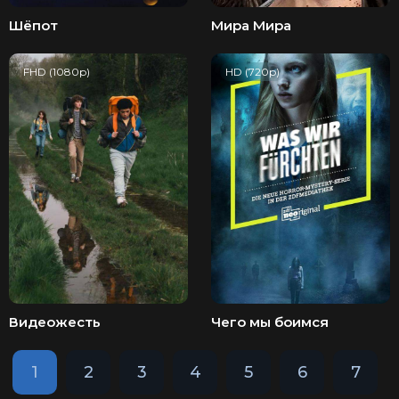
Шёпот
Мира Мира
FHD (1080p)
HD (720p)
Видеожесть
Чего мы боимся
1
2
3
4
5
6
7