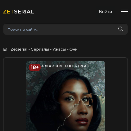
ZET
SERIAL
Войти
Zetserial
»
Сериалы
»
Ужасы
» Они
18+