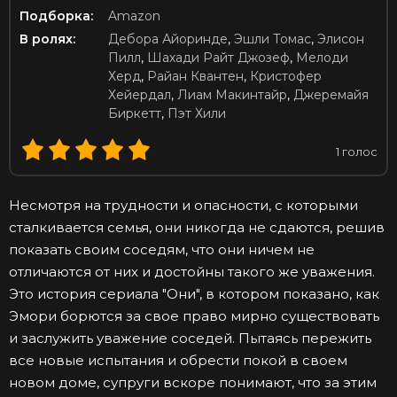
Подборка:
Amazon
В ролях:
Дебора Айоринде
,
Эшли Томас
,
Элисон
Пилл
,
Шахади Райт Джозеф
,
Мелоди
Херд
,
Райан Квантен
,
Кристофер
Хейердал
,
Лиам Макинтайр
,
Джеремайя
Биркетт
,
Пэт Хили
1
голос
Несмотря на трудности и опасности, с которыми
сталкивается семья, они никогда не сдаются, решив
показать своим соседям, что они ничем не
отличаются от них и достойны такого же уважения.
Это история сериала "Они", в котором показано, как
Эмори борются за свое право мирно существовать
и заслужить уважение соседей. Пытаясь пережить
все новые испытания и обрести покой в своем
новом доме, супруги вскоре понимают, что за этим