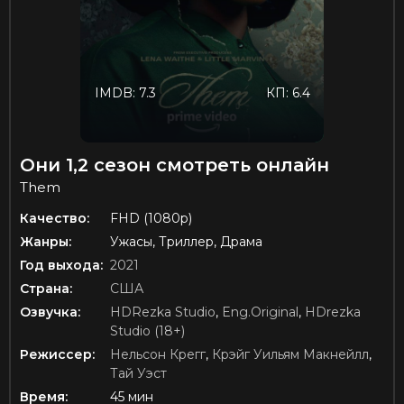
IMDB: 7.3
КП: 6.4
Они 1,2 сезон смотреть онлайн
Them
Качество:
FHD (1080p)
Жанры:
Ужасы, Триллер, Драма
Год выхода:
2021
Страна:
США
Озвучка:
HDRezka Studio
,
Eng.Original
,
HDrezka
Studio (18+)
Режиссер:
Нельсон Крегг
,
Крэйг Уильям Макнейлл
,
Тай Уэст
Время:
45 мин