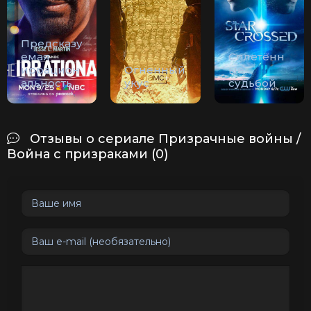
Предсказу
емая
Сплетённ
иррацион
Огненный
ые
альность
укус
судьбой
Отзывы о сериале Призрачные войны /
Война с призраками (0)