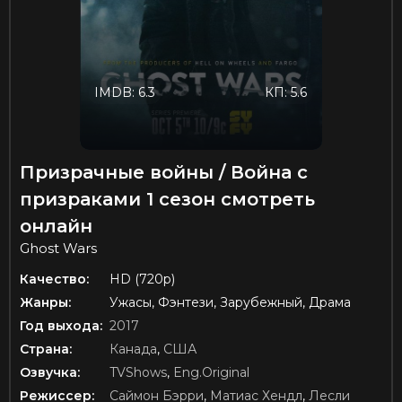
IMDB: 6.3
КП: 5.6
Призрачные войны / Война с
призраками 1 сезон смотреть
онлайн
Ghost Wars
Качество:
HD (720p)
Жанры:
Ужасы, Фэнтези, Зарубежный, Драма
Год выхода:
2017
Страна:
Канада
,
США
Озвучка:
TVShows
,
Eng.Original
Режиссер:
Саймон Бэрри
,
Матиас Хендл
,
Лесли