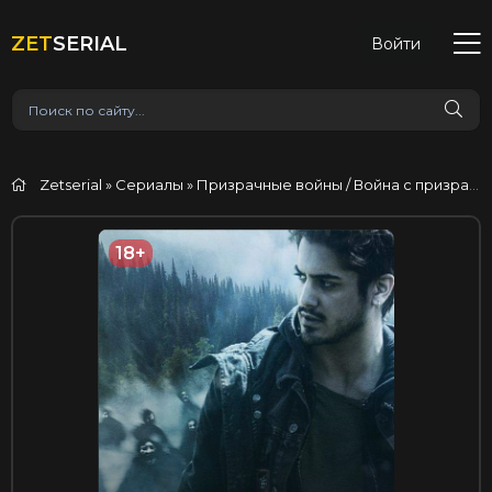
ZET
SERIAL
Войти
Zetserial
»
Сериалы
» Призрачные войны / Война с призраками
18+