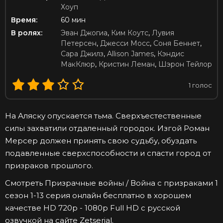
Хоуп
Время:
60 мин
В ролях:
Эван Джогиа
,
Ким Коутс
,
Лувия
Петерсен
,
Джесси Мосс
,
Соня Беннет
,
Сара Джилз
,
Allison James
,
Кэндис
МакКлюр
,
Кристин Леман
,
Шэрон Тейлор
1
голос
На Аляску опускается тьма. Сверхъестественные
силы захватили отдаленный городок. Изгой Роман
Мерсер должен принять свою судьбу, обуздать
подавленные сверхспособности и спасти город от
призраков прошлого.
Смотреть Призрачные войны / Война с призраками 1
сезон 1-13 серия онлайн бесплатно в хорошем
качестве HD 720p - 1080p Full HD с русской
озвучкой на сайте Zetserial.