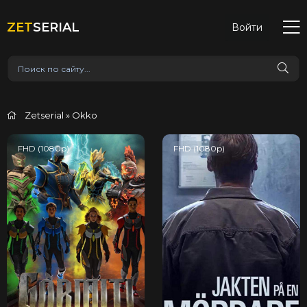
ZET
SERIAL
Войти
Zetserial
» Okko
FHD (1080p)
FHD (1080p)