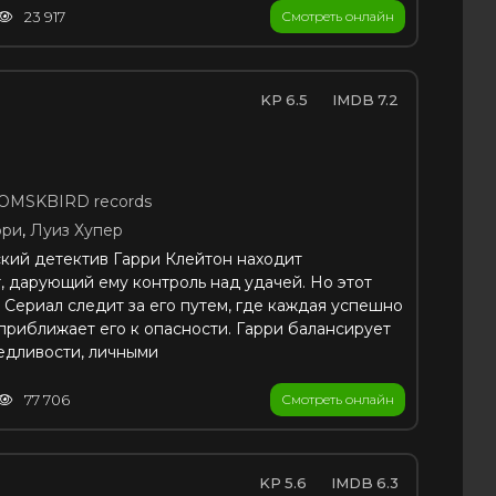
23 917
Смотреть онлайн
6.5
7.2
OMSKBIRD records
фри
,
Луиз Хупер
кий детектив Гарри Клейтон находит
, дарующий ему контроль над удачей. Но этот
 Сериал следит за его путем, где каждая успешно
приближает его к опасности. Гарри балансирует
едливости, личными
77 706
Смотреть онлайн
5.6
6.3