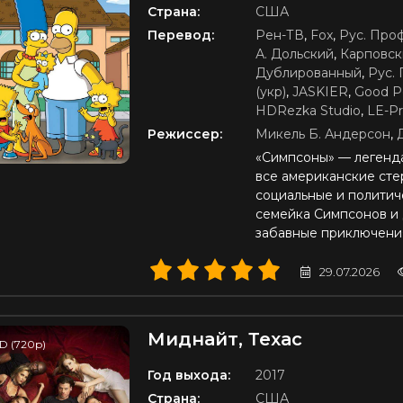
Страна:
США
Перевод:
Рен-ТВ
,
Fox
,
Рус. Про
А. Дольский
,
Карповск
Дублированный
,
Рус.
(укр)
,
JASKIER
,
Good P
HDRezka Studio
,
LE-Pr
Режиссер:
Микель Б. Андерсон
,
«Симпсоны» — легенда
все американские сте
социальные и политич
семейка Симпсонов и 
забавные приключени
29.07.2026
Миднайт, Техас
D (720p)
Год выхода:
2017
Страна:
США