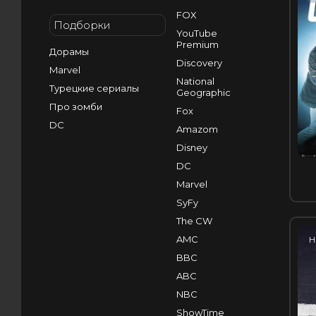
FOX
Подборки
YouTube
Premium
Дорамы
Discovery
Marvel
National
Турецкие сериалы
Geographic
Про зомби
Fox
DC
Amazom
Disney
DC
Marvel
SyFy
The CW
AMC
H
BBC
ABC
NBC
ShowTime