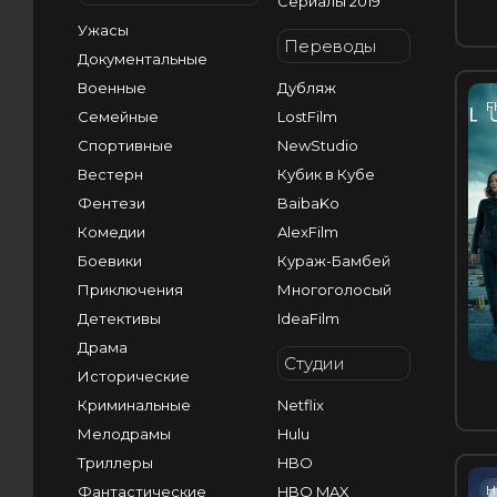
Сериалы 2019
Ужасы
Переводы
Документальные
Военные
Дубляж
F
Семейные
LostFilm
Спортивные
NewStudio
Вестерн
Кубик в Кубе
Фентези
BaibaKo
Комедии
AlexFilm
Боевики
Кураж-Бамбей
Приключения
Многоголосый
Детективы
IdeaFilm
Драма
Студии
Исторические
Криминальные
Netflix
Мелодрамы
Hulu
Триллеры
HBO
H
Фантастические
HBO MAX