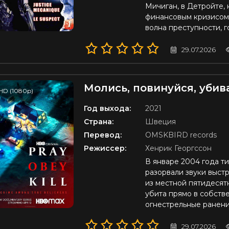
Мичиган, в Детройте,
финансовым кризисом
волна преступности, 
29.07.2026
Молись, повинуйся, убив
HD (1080p)
Год выхода:
2021
Страна:
Швеция
Перевод:
OMSKBIRD records
Режиссер:
Хенрик Георгссон
В январе 2004 года 
разорвали звуки выст
из местной пятидеся
убита прямо в собств
огнестрельные ранени
29.07.2026