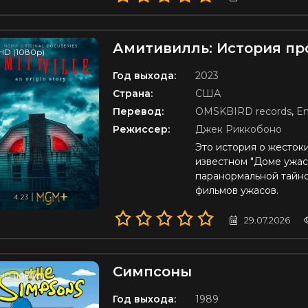
Амитивилль: История п
HD (1080p)
Год выхода:
2023
Страна:
США
Перевод:
OMSKBIRD records
,
En
Режиссер:
Джек Риккобоно
Это история о жесток
известном "Доме ужас
паранормальной тайно
фильмов ужасов.
29.07.2026
Симпсоны
HD (1080p)
Год выхода:
1989