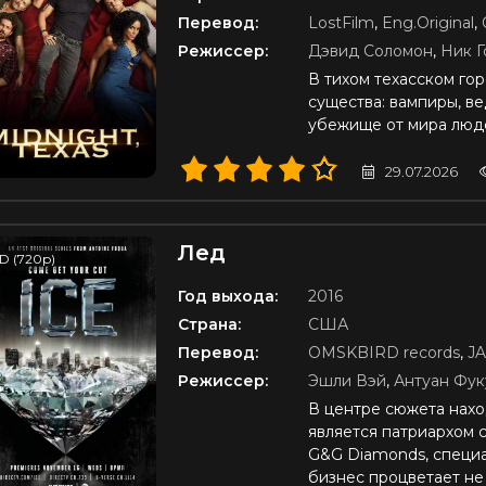
Перевод:
LostFilm
,
Eng.Original
,
Режиссер:
Дэвид Соломон
,
Ник Г
В тихом техасском го
существа: вампиры, в
убежище от мира люд
29.07.2026
Лед
D (720p)
Год выхода:
2016
Страна:
США
Перевод:
OMSKBIRD records
,
J
Режиссер:
Эшли Вэй
,
Антуан Фук
В центре сюжета наход
является патриархом 
G&G Diamonds, специа
бизнес процветает не