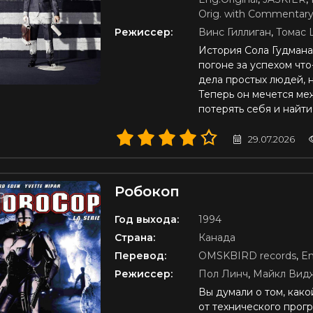
Orig. with Commentar
Режиссер:
Винс Гиллиган
,
Томас 
История Сола Гудмана 
погоне за успехом что
дела простых людей, 
Теперь он мечется ме
потерять себя и найт
29.07.2026
Робокоп
D
Год выхода:
1994
Страна:
Канада
Перевод:
OMSKBIRD records
,
En
Режиссер:
Пол Линч
,
Майкл Вид
Вы думали о том, как
от технического прог