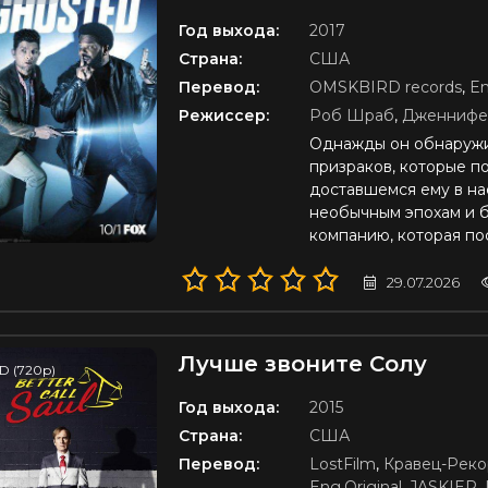
Год выхода:
2017
Страна:
США
Перевод:
OMSKBIRD records
,
En
Режиссер:
Роб Шраб
,
Дженнифе
Однажды он обнаружив
призраков, которые п
доставшемся ему в на
необычным эпохам и 
компанию, которая по
29.07.2026
Лучше звоните Солу
D (720p)
Год выхода:
2015
Страна:
США
Перевод:
LostFilm
,
Кравец-Реко
Eng.Original
,
JASKIER
,