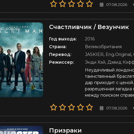
07.08.2026
Счастливчик / Везунчик
HD (1080p)
Год выхода:
2016
Страна:
Великобритания
Перевод:
JASKIER
,
Eng.Original
,
Режиссер:
Энди Хэй
,
Дэвид Кэф
Неудачливый лондонс
таинственный браслет
дар приходит с ценой.
разрешенная загадка 
между поиском справ
07.08.2026
Призраки
D (720p)