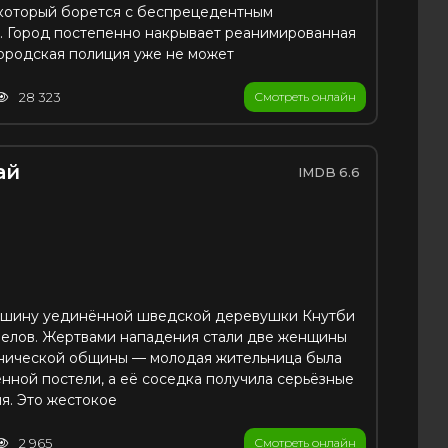
 который борется с беспрецедентным
. Город постепенно накрывает реанимированная
городская полиция уже не может
28 323
Смотреть онлайн
ай
6.6
тишину уединённой шведской деревушки Кнутби
релов. Жертвами нападения стали две женщины
тнической общины — молодая жительница была
енной постели, а её соседка получила серьёзные
я. Это жестокое
2 965
Смотреть онлайн