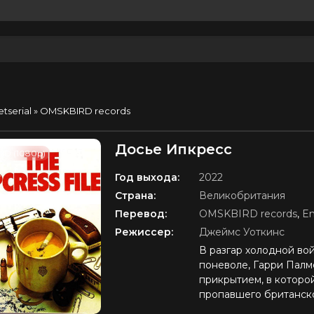
etserial
» OMSKBIRD records
Досье Ипкресс
HD (1080p)
Год выхода:
2022
Страна:
Великобритания
Перевод:
OMSKBIRD records
,
En
Режиссер:
Джеймс Уоткинс
В разгар холодной в
поневоле, Гарри Палм
прикрытием, в которой
пропавшего британско