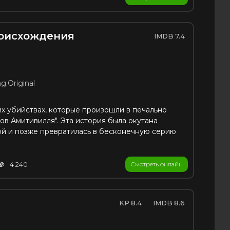
роисхождения
7.4
g.Original
их убийствах, которые произошли в печально
ов Амитивилля". Эта история была окутана
й и позже превратилась в бесконечную серию
4 240
Смотреть онлайн
8.4
8.6