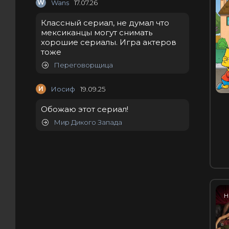
W
Wans
17.07.26
Классный сериал, не думал что
мексиканцы могут снимать
хорошие сериалы. Игра актеров
тоже
Переговорщица
И
Иосиф
19.09.25
Обожаю этот сериал!
Мир Дикого Запада
H