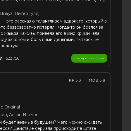
y
Шнауз
,
Питер Гулд
— это рассказ о талантливом адвокате, который в
-то безвозвратно потерял. Когда-то он брался за
но жажда наживы привела его в мир криминала.
жду законом и большими деньгами, пытаясь не
и золотую
622 756
Смотреть онлайн
5.3
5.8
g.Original
жер
,
Аллан Истмэн
ой будет жизнь в будущем? Чего можно ожидать
ресса? Действие сериала происходит в штате