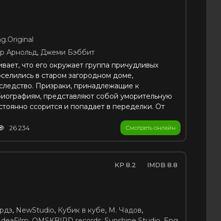
g.Original
р Арнольд
,
Джеми Бэббит
ает, что его окружает группа причудливых
оселились в старом загородном доме,
следство. Призраки, принадлежащие к
биографиям, представляют собой уморительную
стоянно ссорится и попадает в переделки. От
26 234
Смотреть онлайн
8.2
8.8
рдз
,
NewStudio
,
Кубик в кубе
,
М. Чадов
,
IdeaFilm
,
OMSKBIRD records
,
Sunshine Studio
,
Eng.