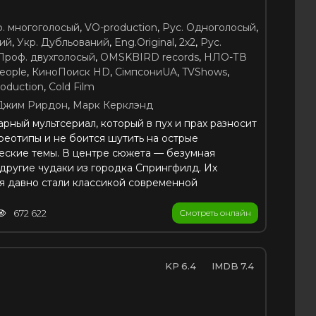
ф. многоголосый
,
VO-production
,
Рус. Одноголосый
,
ий
,
Укр. Дубльований
,
Eng.Original
,
2x2
,
Рус.
 Проф. двухголосый
,
OMSKBIRD records
,
НЛО-ТВ
eople
,
КиноПоиск HD
,
СiмпсониUA
,
TVShows
,
oduction
,
Cold Film
Джим Рирдон
,
Марк Керклэнд
рный мультсериал, который в пух и прах разносит
реотипы и не боится шутить на острые
еские темы. В центре сюжета — безумная
другие чудаки из городка Спрингфилд. Их
я давно стали классикой современной
672 622
Смотреть онлайн
6.4
7.4