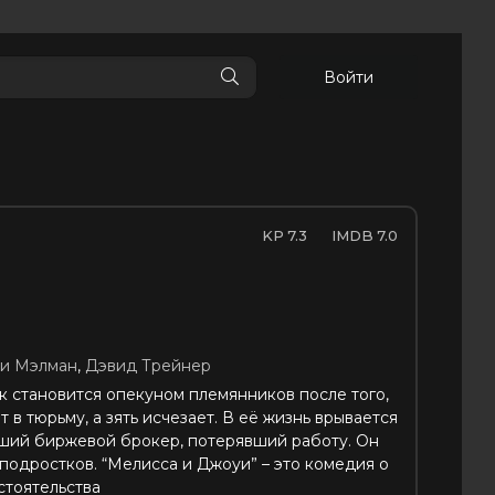
Войти
7.3
7.0
и Мэлман
,
Дэвид Трейнер
 становится опекуном племянников после того,
т в тюрьму, а зять исчезает. В её жизнь врывается
ший биржевой брокер, потерявший работу. Он
 подростков. “Мелисса и Джоуи” – это комедия о
стоятельства