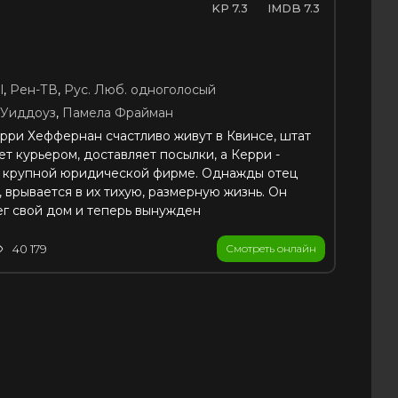
7.3
7.3
l
,
Рен-ТВ
,
Рус. Люб. одноголосый
Уиддоуз
,
Памела Фрайман
ри Хеффернан счастливо живут в Квинсе, штат
т курьером, доставляет посылки, а Керри -
 крупной юридической фирме. Однажды отец
 врывается в их тихую, размерную жизнь. Он
г свой дом и теперь вынужден
40 179
Смотреть онлайн