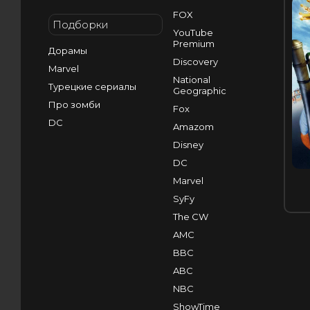
S
FOX
Подборки
YouTube
Premium
Дорамы
Discovery
Marvel
National
Турецкие сериалы
Geographic
Про зомби
Fox
DC
Amazom
Disney
DC
Marvel
SyFy
The CW
AMC
BBC
ABC
NBC
ShowTime