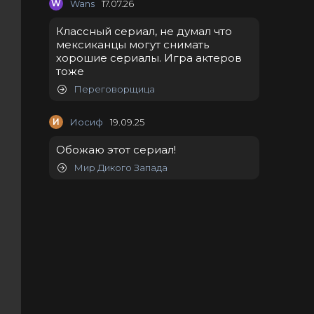
W
Wans
17.07.26
Классный сериал, не думал что
мексиканцы могут снимать
хорошие сериалы. Игра актеров
тоже
Переговорщица
И
Иосиф
19.09.25
Обожаю этот сериал!
Мир Дикого Запада