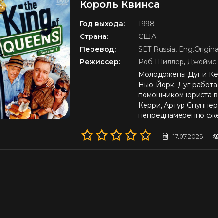
Король Квинса
D
Год выхода:
1998
Страна:
США
Перевод:
SET Russia
,
Eng.Origina
Режиссер:
Роб Шиллер
,
Джеймс 
Молодожены Дуг и Кер
Нью-Йорк. Дуг работае
помощником юриста в
Керри, Артур Спуннер,
непреднамеренно сже
17.07.2026