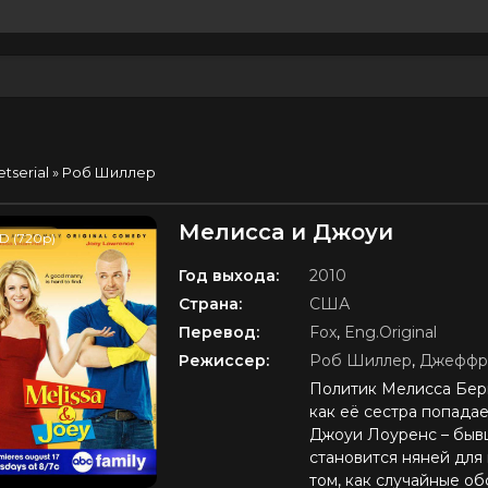
etserial
» Роб Шиллер
Мелисса и Джоуи
D (720p)
Год выхода:
2010
Страна:
США
Перевод:
Fox
,
Eng.Original
Режиссер:
Роб Шиллер
,
Джеффр
Политик Мелисса Берк
как её сестра попадае
Джоуи Лоуренс – быв
становится няней для
том, как случайные об