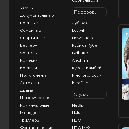
Сериалы 2019
Ужасы
Переводы
Документальные
Военные
Дубляж
Семейные
LostFilm
H
Спортивные
NewStudio
Вестерн
Кубик в Кубе
Фентези
BaibaKo
Комедии
AlexFilm
Боевики
Кураж-Бамбей
Приключения
Многоголосый
Детективы
IdeaFilm
Драма
Студии
Исторические
Криминальные
Netflix
Мелодрамы
Hulu
Триллеры
HBO
Фантастические
HBO MAX