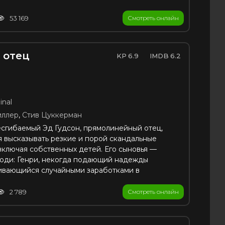
53 169
Смотреть онлайн
 отец
6.9
6.2
inal
ллер
,
Стив Цуккерман
сгибаемый Эд Гудсон, прямолинейный отец,
я высказывать резкие и порой скандальные
включая собственных детей. Его сыновья —
юди: Генри, некогда подающий надежды
ивающийся случайными заработками в
2 789
Смотреть онлайн