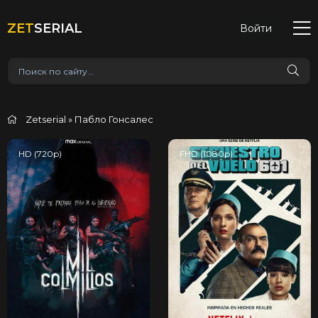
ZET
SERIAL
Войти
Zetserial
» Пабло Гонсалес
HD (720p)
FHD (1080p)