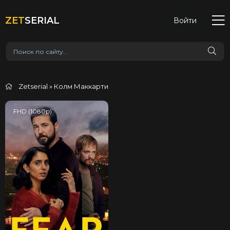
ZET
SERIAL
Войти
Zetserial
» Колм Маккарти
FHD (1080p)