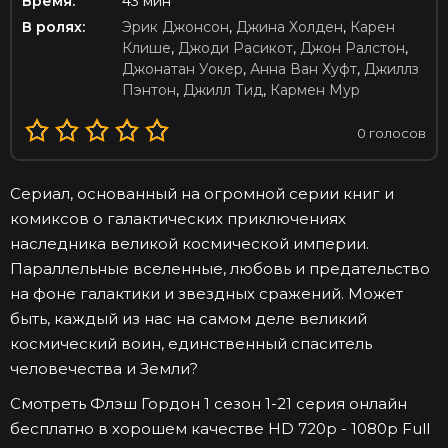
Время:
43 мин
В ролях:
Эрик Джонсон
,
Джина Холден
,
Карен
Клише
,
Джоди Расикот
,
Джон Ралстон
,
Джонатан Уокер
,
Анна Ван Хуфт
,
Джиллз
Пэнтон
,
Джилл Тид
,
Кармен Мур
0
голосов
Сериал, основанный на огромной серии книг и
комиксов о галактических приключениях
наследника великой космической империи.
Параллельные вселенные, любовь и предательство
на фоне галактики и звездных сражений. Может
быть, каждый из нас на самом деле великий
космический воин, единственный спаситель
человечества и Земли?
Смотреть Флэш Гордон 1 сезон 1-21 серия онлайн
бесплатно в хорошем качестве HD 720p - 1080p Full