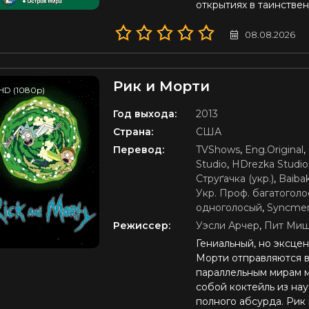
открытиях в таинстве
08.08.2026
Рик и Морти
HD (1080p)
Год выхода:
2013
Страна:
США
Перевод:
TVShows
,
Eng.Original
,
Studio
,
HDrezka Studio 
Cтруґачка (укр.)
,
Baibak
Укр. Проф. багатогол
одноголосый
,
Syncme
Режиссер:
Уэсли Арчер
,
Пит Ми
Гениальный, но эксце
Морти отправляются в
параллельным мирам 
собой коктейль из на
полного абсурда. Рик