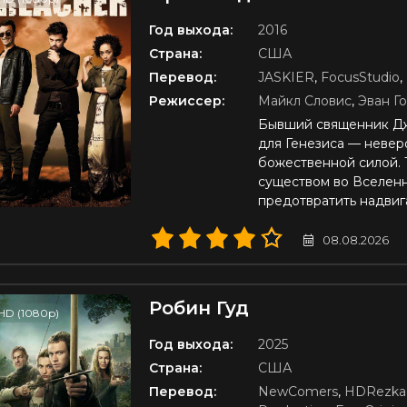
Год выхода:
2016
Страна:
США
Перевод:
JASKIER
,
FocusStudio
,
Режиссер:
Майкл Словис
,
Эван Г
Бывший священник Дж
для Генезиса — невер
божественной силой. 
существом во Вселенн
предотвратить надвиг
08.08.2026
Робин Гуд
HD (1080p)
Год выхода:
2025
Страна:
США
Перевод:
NewComers
,
HDRezka 