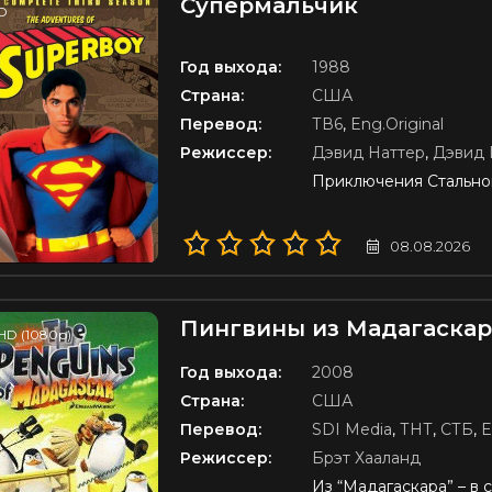
Супермальчик
D
Год выхода:
1988
Страна:
США
Перевод:
ТВ6
,
Eng.Original
Режиссер:
Дэвид Наттер
,
Дэвид 
Приключения Стальног
08.08.2026
Пингвины из Мадагаскар
HD (1080p)
Год выхода:
2008
Страна:
США
Перевод:
SDI Media
,
ТНТ
,
СТБ
,
E
Режиссер:
Брэт Хааланд
Из “Мадагаскара” – в