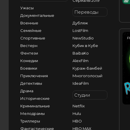
Сериалы 2019
Ужасы
Переводы
Документальные
Военные
Дубляж
Семейные
LostFilm
Спортивные
NewStudio
F
Вестерн
Кубик в Кубе
Фентези
BaibaKo
Комедии
AlexFilm
Боевики
Кураж-Бамбей
Приключения
Многоголосый
Детективы
IdeaFilm
Драма
Студии
Исторические
Криминальные
Netflix
Мелодрамы
Hulu
Триллеры
HBO
Фантастические
HBO MAX