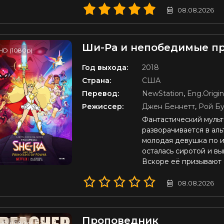
08.08.2026
Ши-Ра и непобедимые п
HD (1080p)
Год выхода:
2018
Страна:
США
Перевод:
NewStation
,
Eng.Origin
Режиссер:
Джен Беннетт
,
Рой Б
Фантастический муль
разворачивается в ал
молодая девушка по и
осталась сиротой и в
Вскоре её призывают 
08.08.2026
Проповедник
HD (1080p)