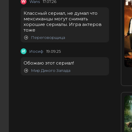
W
Wans
17.07.26
Классный сериал, не думал что
мексиканцы могут снимать
хорошие сериалы. Игра актеров
тоже
Переговорщица
И
Иосиф
19.09.25
Обожаю этот сериал!
Мир Дикого Запада
F