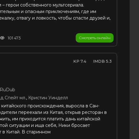
и – герои собственного мультсериала.
ительным и опасным приключениям, где им
калку, отвагу и ловкость, чтобы спасти друзей и,
101 473
Смотреть онлайн
7.4
5.3
RuDub
д Спейт мл.
,
Кристин Уинделл
 китайского происхождения, выросла в Сан-
одители переехали из Китая, открыв ресторан в
жить, им приходится платить дань китайской
той ситуации и ища себя, Ники бросает
 в Китай. В старинном