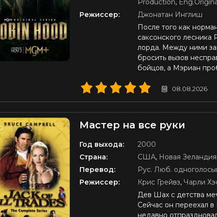
Production
,
Eng.Origina
Режиссер:
Джонатан Инглиш
После того как норма
саксонского лесника 
лорда. Между ними за
бросить вызов неспра
бойцов, а Мэриан про
08.08.2026
Мастер на все руки
D
Год выхода:
2000
Страна:
США
,
Новая Зеландия
Перевод:
Рус. Люб. одноголосы
Режиссер:
Крис Грейвз
,
Чарли Хэ
Дев Шах с детства меч
Сейчас он переехал в
недавно отпраздновал 