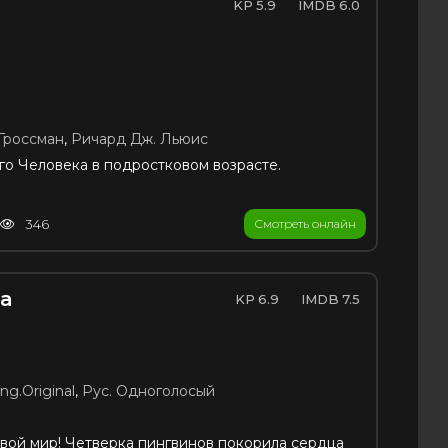
5.9
6.0
Гроссман
,
Ричард Дж. Льюис
о Человека в подростковом возрасте.
346
Смотреть онлайн
а
6.9
7.5
ng.Original
,
Рус. Одноголосый
 свой мир! Четверка пингвинов покорила сердца