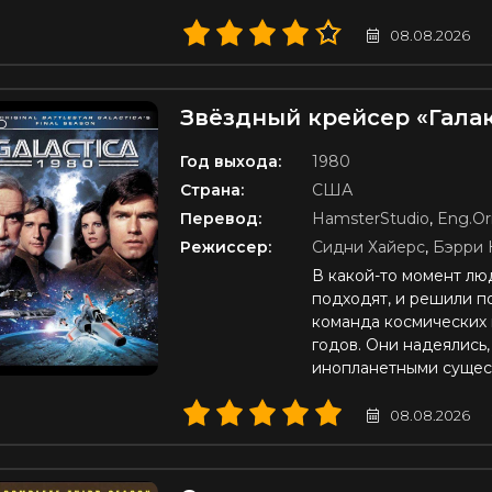
08.08.2026
Звёздный крейсер «Галак
D
Год выхода:
1980
Страна:
США
Перевод:
HamsterStudio
,
Eng.Ori
Режиссер:
Сидни Хайерс
,
Бэрри 
В какой-то момент лю
подходят, и решили по
команда космических
годов. Они надеялись,
инопланетными сущес
08.08.2026