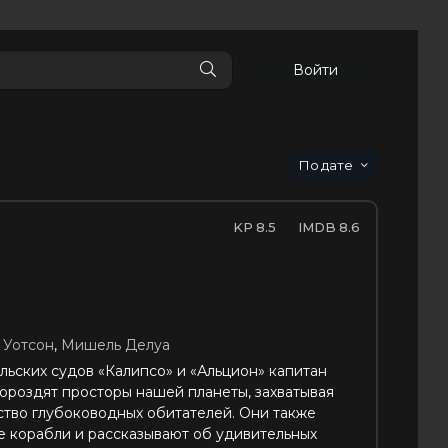
Войти
дате
8.5
8.6
 Уотсон
,
Мишель Делуа
льских судов «Калипсо» и «Альцион» капитан
бороздят просторы нашей планеты, захватывая
тво глубоководных обитателей. Они также
 корабли и рассказывают об удивительных