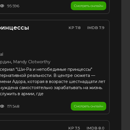
95 596
Смотреть онлайн
ринцессы
7.8
7.9
al
урдин
,
Mandy Clotworthy
тсериал "Ши-Ра и непобедимые принцессы"
ьтернативной реальности. В центре сюжета —
мени Адора, которая в возрасте шестнадцати лет
ынуждена самостоятельно зарабатывать на жизнь.
служить в армии, где
171 548
Смотреть онлайн
7.5
8.0