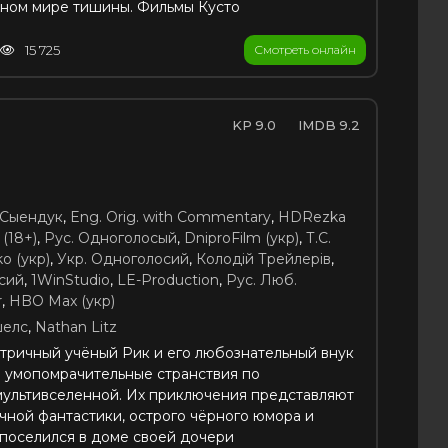
нном мире тишины. Фильмы Кусто
15 725
Смотреть онлайн
9.0
9.2
Сыендук
,
Eng. Orig. with Commentary
,
HDRezka
(18+)
,
Рус. Одноголосый
,
DniproFilm (укр)
,
Т.С.
o (укр)
,
Укр. Одноголосий
,
Колодій Трейлерів
,
осий
,
1WinStudio
,
LE-Production
,
Рус. Люб.
r
,
HBO Max (укр)
шелс
,
Nathan Litz
нтричный учёный Рик и его любознательный внук
 умопомрачительные странствия по
мультивселенной. Их приключения представляют
учной фантастики, острого чёрного юмора и
 поселился в доме своей дочери