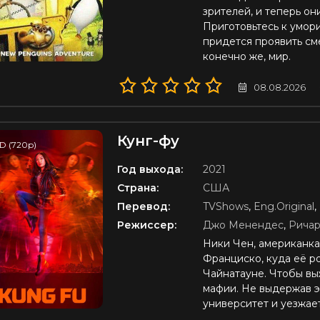
зрителей, и теперь он
Приготовьтесь к умор
придется проявить сме
конечно же, мир.
08.08.2026
Кунг-фу
D (720p)
Год выхода:
2021
Страна:
США
Перевод:
TVShows
,
Eng.Original
,
Режиссер:
Джо Менендес
,
Ричар
Ники Чен, американка
Франциско, куда её р
Чайнатауне. Чтобы вы
мафии. Не выдержав э
университет и уезжает