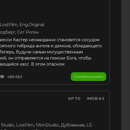
LostFilm
,
Eng.Original
олдберг
,
Сет Роген
есси Кастер неожиданно становится сосудом
оятного гибрида ангела и демона, обладающего
Теперь, будучи самым могущественным
ой, он отправляется на поиски Бога, чтобы
ающийся хаос. В этом опасном
486 663
Смотреть онлайн
7.0
6.5
Studio
,
LostFilm
,
1WinStudio
,
Дубляжная
,
LE-