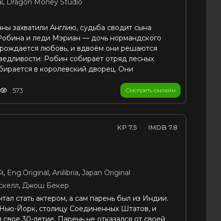
l
,
Dragon Money Studio
нны захватили Англию, судьба сводит сына
Робина и леди Мэриан — дочь нормандского
рождается любовь, и вдвоём они решаются
ведливости: Робин собирает отряд лесных
бирается в королевский дворец. Они
573
Смотреть онлайн
7.5
7.8
й
,
Eng.Original
,
Anilibria
,
Japan Original
скелл
,
Джош Бекер
тал стать актером, а сам парень был из Индии.
 Нью-Йорк, столицу Соединенных Штатов, и
свое 30-летие. Парень не отказался от своей