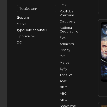
FOX
Подборки
YouTube
Premium
Дорамы
Discovery
Marvel
S
National
Турецкие сериалы
Geographic
Про зомби
Fox
DC
Amazom
Disney
DC
Marvel
SyFy
The CW
AMC
BBC
ABC
NBC
ShowTime