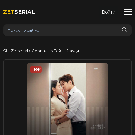
ZET
SERIAL
Войти
Zetserial
»
Сериалы
» Тайный аудит
18+