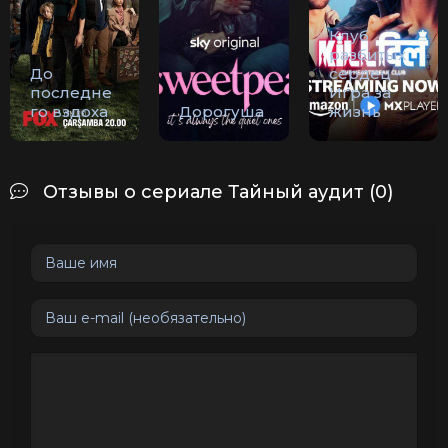
Клуб
разбитых
До
сердец -
последне
Игра за
го вздоха
Дорогуша
жизнь
Отзывы о сериале Тайный аудит (0)