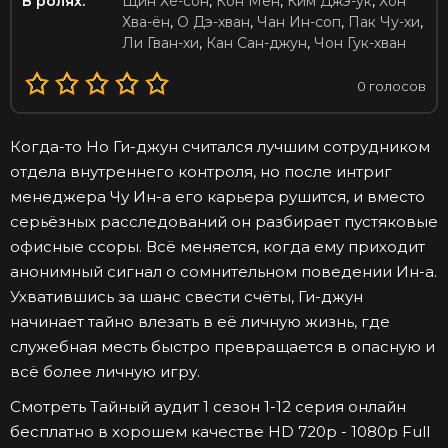
В ролях:
Щин Хе-сон
,
Кон Мён
,
Ким Джэ-ук
,
Хон
Хва-ён
,
О Дэ-хван
,
Чан Ин-соп
,
Пак Чу-хи
,
Ли Гван-хи
,
Кан Сан-джун
,
Чон Гук-хван
0
голосов
Когда-то Но Ги-джун считался лучшим сотрудником
отдела внутреннего контроля, но после интриг
менеджера Чу Ин-а его карьера рушится, и вместо
серьёзных расследований он разбирает пустяковые
офисные ссоры. Всё меняется, когда ему приходит
анонимный сигнал о сомнительном поведении Ин-а.
Ухватившись за шанс свести счёты, Ги-джун
начинает тайно влезать в её личную жизнь, где
служебная месть быстро превращается в опасную и
всё более личную игру.
Смотреть Тайный аудит 1 сезон 1-12 серия онлайн
бесплатно в хорошем качестве HD 720p - 1080p Full