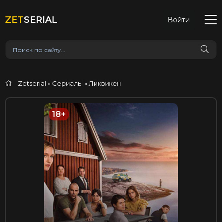
ZET
SERIAL
Войти
Zetserial
»
Сериалы
» Ликвикен
18+