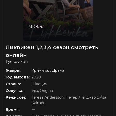
IMDB: 4.1
Ликвикен 1,2,3,4 сезон смотреть
онлайн
Lyckoviken
Жанры:
Криминал, Драма
Год выхода:
2020
Страна:
Швеция
Озвучка:
Viju
,
Original
Режиссер:
Tereza Andersson
,
Петер Линдмарк
,
Åsa
Kalmér
Время:
—