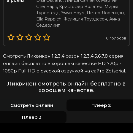
В ролях:
Disa Östrand
,
Линда Сантьяго
,
Мартин
Стенмарк
,
Кристофер Воллтер
,
Мирья
Турестедт
,
Эмма Брум
,
Петер Лоренцон
,
Ella Rappich
,
Фелиция Труэдссон
,
Анна
Сёдерлинг
0
голосов
Смотреть Ликвикен 1,2,3,4 сезон 1,2,3,4,5,6,7,8 серия
онлайн бесплатно в хорошем качестве HD 720p -
1080p Full HD с русской озвучкой на сайте Zetserial.
Ликвикен смотреть онлайн бесплатно в
хорошем качестве.
Смотреть онлайн
Плеер 2
Плеер 3