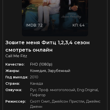
IMDB: 7.2
КП: 6.4
Зовите меня Фитц 1,2,3,4 сезон
смотреть онлайн
Call Me Fitz
Качество:
FHD (1080p)
Жанры:
Комедия, Зарубежный
Год выхода:
2010
Страна:
Канада
Озвучка:
Рус. Проф. многоголосый
,
Eng.Original
,
Пифагор
Режиссер:
Скотт Смит
,
Джейсон Пристли
,
Джеймс
Дженн