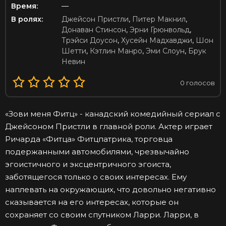
Время:
—
В ролях:
Джейсон Пристли
,
Питер Макнил
,
Донаван Стинсон
,
Эрни Грюнвольд
,
Трэйси Доусон
,
Хусейн Мадхавджи
,
Шон
Шетти
,
Кэтлин Манро
,
Эми Слоун
,
Брук
Невин
0
голосов
«Зови меня Фитц» - канадский комедийный сериал с
Джейсоном Пристли в главной роли. Актер играет
Ричарда «Фитца» Фитцпатрика, торговца
подержанными автомобилями, чрезвычайно
эгоистичного и эксцентричного эгоиста,
заботящегося только о своих интересах. Ему
наплевать на окружающих, что довольно негативно
сказывается на его интересах, которые он
сохраняет со своим спутником Ларри. Ларри, в