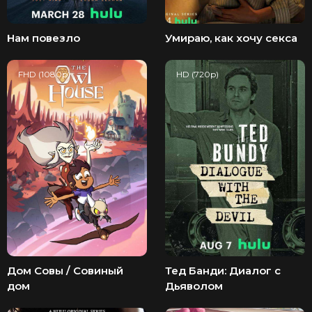
Нам повезло
Умираю, как хочу секса
FHD (1080p)
HD (720p)
Дом Совы / Совиный
Тед Банди: Диалог с
дом
Дьяволом