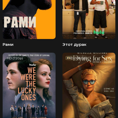
Рами
Этот дурак
HD (720p)
FHD (1080p)