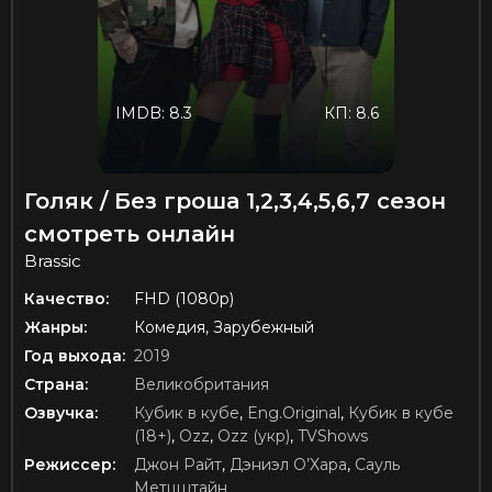
IMDB: 8.3
КП: 8.6
Голяк / Без гроша 1,2,3,4,5,6,7 сезон
смотреть онлайн
Brassic
Качество:
FHD (1080p)
Жанры:
Комедия, Зарубежный
Год выхода:
2019
Страна:
Великобритания
Озвучка:
Кубик в кубе
,
Eng.Original
,
Кубик в кубе
(18+)
,
Ozz
,
Ozz (укр)
,
TVShows
Режиссер:
Джон Райт
,
Дэниэл О’Хара
,
Сауль
Метцштайн