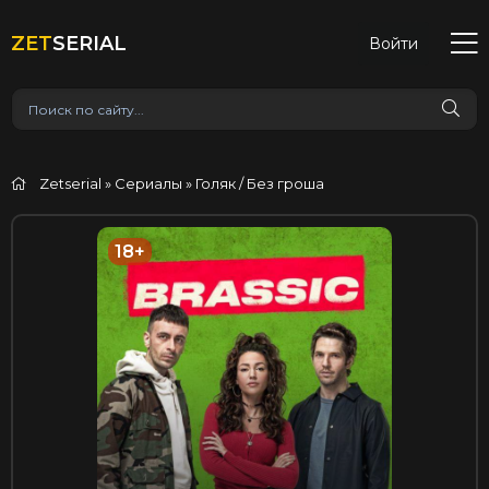
ZET
SERIAL
Войти
Zetserial
»
Сериалы
» Голяк / Без гроша
18+