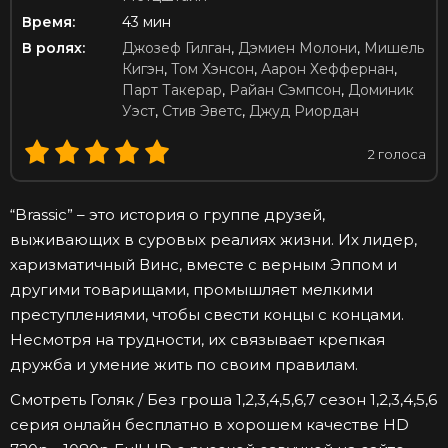
Время:
43 мин
В ролях:
Джозеф Гилган
,
Дэмиен Молони
,
Мишель
Кигэн
,
Том Хэнсон
,
Аарон Хеффернан
,
Парт Такерар
,
Райан Сэмпсон
,
Доминик
Уэст
,
Стив Эветс
,
Джуд Риордан
2
голоса
“Brassic” – это история о группе друзей,
выживающих в суровых реалиях жизни. Их лидер,
харизматичный Винс, вместе с верным Эппом и
другими товарищами, промышляет мелкими
преступлениями, чтобы свести концы с концами.
Несмотря на трудности, их связывает крепкая
дружба и умение жить по своим правилам.
Смотреть Голяк / Без гроша 1,2,3,4,5,6,7 сезон 1,2,3,4,5,6
серия онлайн бесплатно в хорошем качестве HD