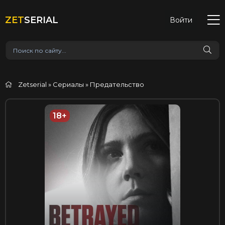
ZET
SERIAL
Войти
Zetserial
»
Сериалы
» Предательство
18+