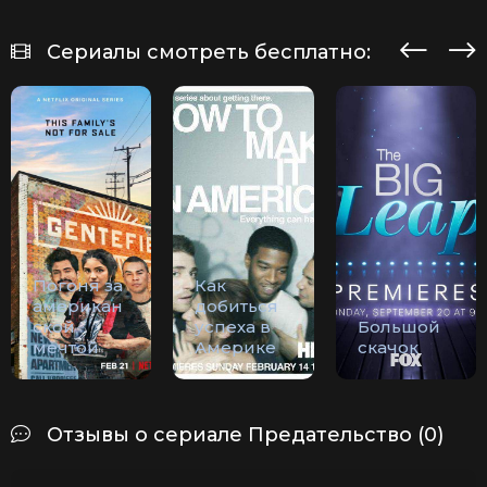
Сериалы смотреть бесплатно:
Погоня за
Как
американ
добиться
ской
успеха в
Большой
мечтой
Америке
скачок
Отзывы о сериале Предательство (0)