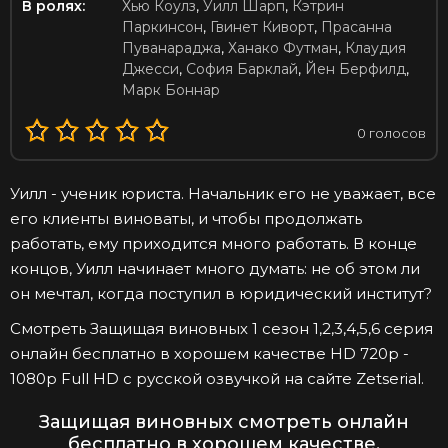
В ролях:
Хью Коулз
,
Уилл Шарп
,
Кэтрин
Паркинсон
,
Гвинет Киворт
,
Прасанна
Пуванараджа
,
Ханако Футман
,
Клаудия
Джесси
,
София Барклай
,
Йен Берфилд
,
Марк Боннар
0
голосов
Уилл - ученик юриста. Начальник его не уважает, все
его клиенты виноваты, и чтобы продолжать
работать, ему приходится много работать. В конце
концов, Уилл начинает много думать: не об этом ли
он мечтал, когда поступил в юридический институт?
Смотреть Защищая виновных 1 сезон 1,2,3,4,5,6 серия
онлайн бесплатно в хорошем качестве HD 720p -
1080p Full HD с русской озвучкой на сайте Zetserial.
Защищая виновных смотреть онлайн
бесплатно в хорошем качестве.