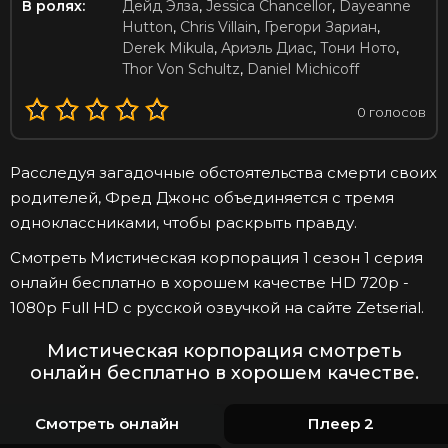
В ролях:
Дейд Элза
,
Jessica Chancellor
,
Dayeanne
Hutton
,
Chris Villain
,
Грегори Зариан
,
Derek Mikula
,
Ариэль Диас
,
Тони Ното
,
Thor Von Schultz
,
Daniel Michicoff
0
голосов
Расследуя загадочные обстоятельства смерти своих
родителей, Фред Джонс объединяется с тремя
одноклассниками, чтобы раскрыть правду.
Смотреть Мистическая корпорация 1 сезон 1 серия
онлайн бесплатно в хорошем качестве HD 720p -
1080p Full HD с русской озвучкой на сайте Zetserial.
Мистическая корпорация смотреть
онлайн бесплатно в хорошем качестве.
Смотреть онлайн
Плеер 2