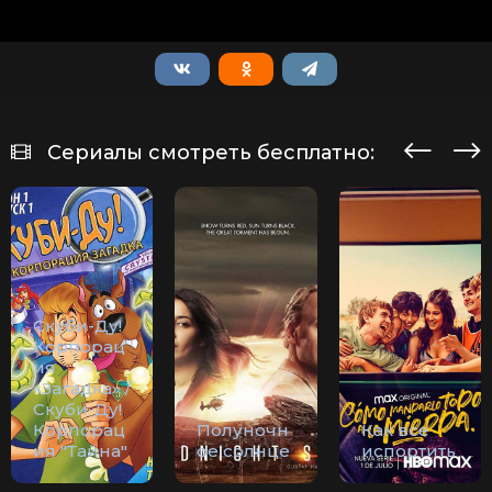
Сериалы смотреть бесплатно:
Скуби-Ду!
Корпорац
ия
«Загадка» /
Скуби-Ду!
Корпорац
Полуночн
Как все
ия "Тайна"
ое солнце
испортить