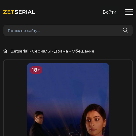
ZET
SERIAL
Войти
Zetserial
»
Сериалы
»
Драма
» Обещание
18+