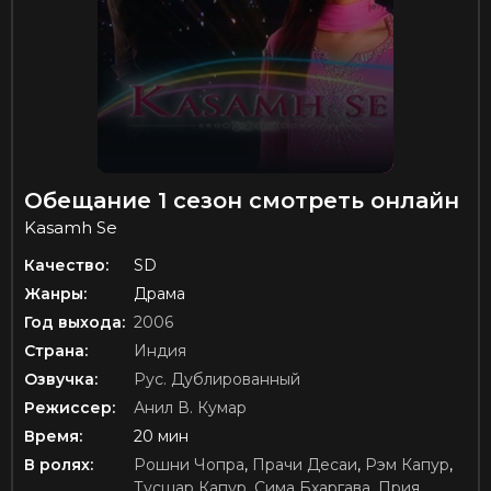
Обещание 1 сезон смотреть онлайн
Kasamh Se
Качество:
SD
Жанры:
Драма
Год выхода:
2006
Страна:
Индия
Озвучка:
Рус. Дублированный
Режиссер:
Анил В. Кумар
Время:
20 мин
В ролях:
Рошни Чопра
,
Прачи Десаи
,
Рэм Капур
,
Тусшар Капур
,
Сима Бхаргава
,
Прия