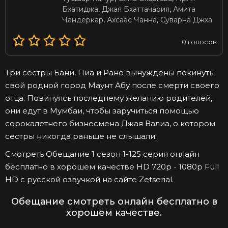
Бхатиджа
,
Джая Бхаттачария
,
Амита
Чандеркар
,
Ахсаас Чанна
,
Суварна Джха
0
голосов
Три сестры Бани, Пиа и Рано вынуждены покинуть
свой родной город Маунт Абу после смерти своего
отца. Повинуясь последнему желанию родителей,
они едут в Мумбаи, чтобы заручиться помощью
сорокалетнего бизнесмена Джая Валиа, о котором
сестры никогда раньше не слышали.
Смотреть Обещание 1 сезон 1-125 серия онлайн
бесплатно в хорошем качестве HD 720p - 1080p Full
HD с русской озвучкой на сайте Zetserial.
Обещание смотреть онлайн бесплатно в
хорошем качестве.