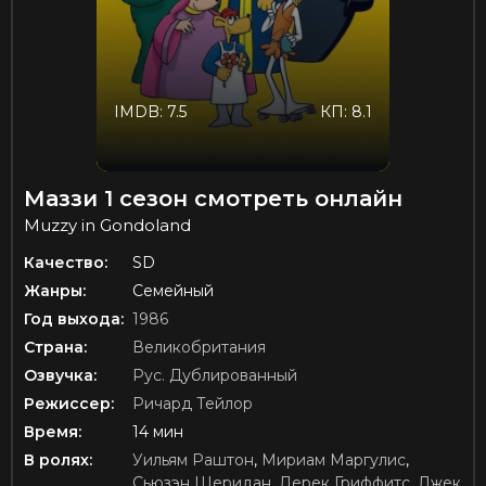
IMDB: 7.5
КП: 8.1
Маззи 1 сезон смотреть онлайн
Muzzy in Gondoland
Качество:
SD
Жанры:
Семейный
Год выхода:
1986
Страна:
Великобритания
Озвучка:
Рус. Дублированный
Режиссер:
Ричард Тейлор
Время:
14 мин
В ролях:
Уильям Раштон
,
Мириам Маргулис
,
Сьюзэн Шеридан
,
Дерек Гриффитс
,
Джек