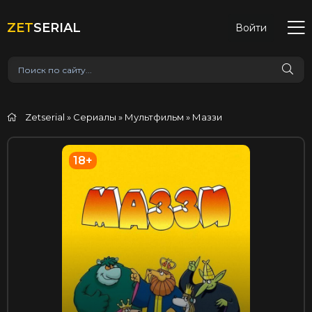
ZET
SERIAL
Войти
Zetserial
»
Сериалы
»
Мультфильм
» Маззи
18+