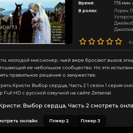
Время:
176 мин.
В ролях:
Лорен Л
Уотерст
Джейкоб
MDB: 7.3
Джиллиа
0
ти, молодой миссионер, чьей вере бросают вызов эп
тошающий ее небольшое сообщество. Но эти испытани
ять правильное решение о замужестве.
реть Кристи: Выбор сердца, Часть 2 1 сезон 1 серия о
p Full HD с русской озвучкой на сайте Zetserial.
Кристи: Выбор сердца, Часть 2 смотреть онл
мотреть онлайн
Плеер 2
Плеер 3