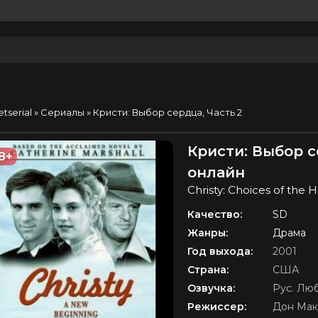
etserial
»
Сериалы
» Кристи: Выбор сердца, Часть 2
Кристи: Выбор с
8+
онлайн
Christy: Choices of the 
Качество:
SD
Жанры:
Драма
Год выхода:
2001
Страна:
США
Озвучка:
Рус. Лю
Режиссер:
Дон Мак