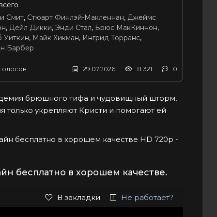
 всего
и Смит
,
Стюарт Финлэй-Макленнан
,
Джеймс
он
,
Дейл Дикки
,
Энди Стал
,
Брюс МакКиннон
,
 Уиткин
,
Майк Хикман
,
Ингрид Торранс
,
н Барбер
голосов
29.07.2026
8 321
0
идемия брюшного тифа и чудовищный шторм,
я только укрепляют Кристи и помогают ей
нлайн бесплатно в хорошем качестве HD 720p -
айн бесплатно в хорошем качестве.
В закладки
Не работает?