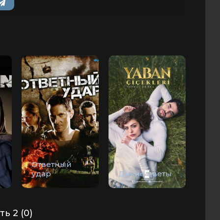
Ответный
удар
Дикие цветы
ь 2 (0)