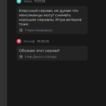
W
Wans
17.07.26
Классный сериал, не думал что
мексиканцы могут снимать
хорошие сериалы. Игра актеров
тоже
Переговорщица
И
Иосиф
19.09.25
Обожаю этот сериал!
Мир Дикого Запада