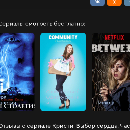
Сериалы смотреть бесплатно:
Сообщество /
уря
Однокурсник
толетия
и
Между
Отзывы о сериале Кристи: Выбор сердца, Част