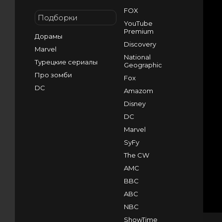
FOX
Подборки
YouTube
Premium
Дорамы
Discovery
Marvel
National
Турецкие сериалы
Geographic
Про зомби
Fox
DC
Amazom
Disney
DC
Marvel
SyFy
The CW
AMC
BBC
ABC
NBC
ShowTime