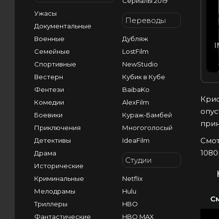
Сериалы 2019
Ужасы
Переводы
Документальные
Военные
Дубляж
I
Семейные
LostFilm
Спортивные
NewStudio
Вестерн
Кубик в Кубе
Фентези
BaibaKo
Крис
Комедии
AlexFilm
опус
Боевики
Кураж-Бамбей
прин
Приключения
Многоголосый
Смот
Детективы
IdeaFilm
1080
Драма
Студии
Исторические
Криминальные
Netflix
Мелодрамы
Hulu
С
Триллеры
HBO
Фантастические
HBO MAX