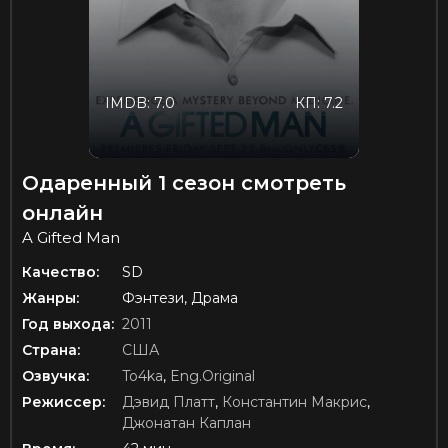
IMDB: 7.0
КП: 7.2
Одаренный 1 сезон смотреть
онлайн
A Gifted Man
Качество:
SD
Жанры:
Фэнтези, Драма
Год выхода:
2011
Страна:
США
Озвучка:
To4ka
,
Eng.Original
Режиссер:
Дэвид Платт
,
Константин Макрис
,
Джонатан Каплан