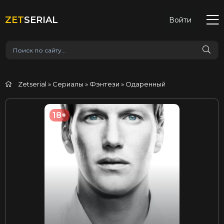
ZET
SERIAL
Войти
Zetserial
»
Сериалы
»
Фэнтези
» Одаренный
18+