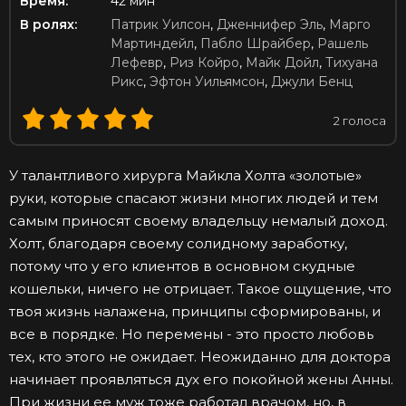
Время:
42 мин
В ролях:
Патрик Уилсон
,
Дженнифер Эль
,
Марго
Мартиндейл
,
Пабло Шрайбер
,
Рашель
Лефевр
,
Риз Койро
,
Майк Дойл
,
Тихуана
Рикс
,
Эфтон Уильямсон
,
Джули Бенц
2
голоса
У талантливого хирурга Майкла Холта «золотые»
руки, которые спасают жизни многих людей и тем
самым приносят своему владельцу немалый доход.
Холт, благодаря своему солидному заработку,
потому что у его клиентов в основном скудные
кошельки, ничего не отрицает. Такое ощущение, что
твоя жизнь налажена, принципы сформированы, и
все в порядке. Но перемены - это просто любовь
тех, кто этого не ожидает. Неожиданно для доктора
начинает проявляться дух его покойной жены Анны.
При жизни ее муж тоже работал врачом, но, в