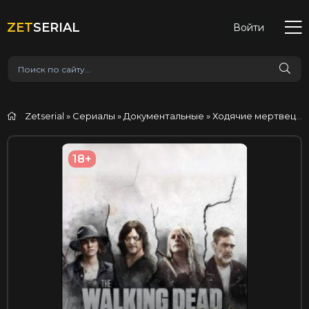
ZET
SERIAL
Войти
Zetserial
»
Сериалы
»
Документальные
» Ходячие мертвецы: Начало
18+