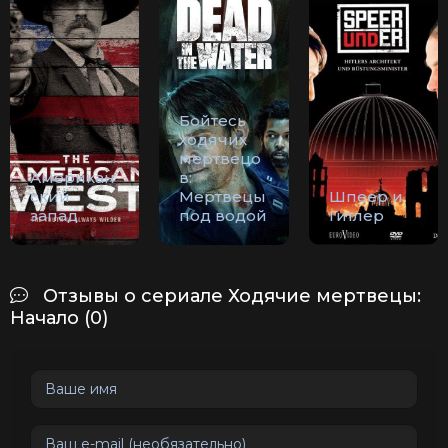
Бойтесь
ходячих
мертвецо
Американ
в:
ский
Мертвецы
Шпеер и
запад
под водой
Гитлер
Отзывы о сериале Ходячие мертвецы:
Начало (0)