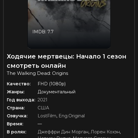
IMDB: 7.7
Ходячие мертвецы: Начало 1 сезон
смотреть онлайн
The Walking Dead: Origins
Качество:
FHD (1080p)
Жанры:
Документальный
Год выхода:
2021
Страна:
США
Озвучка:
LostFilm
,
Eng.Original
Время:
—
В ролях:
Джеффри Дин Морган
,
Лорен Кохэн
,