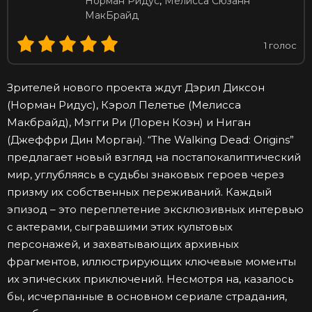
Норман Ридус
,
Мелисса Сюзанн
МакБрайд
1
голос
Зрителей нового проекта ждут Дэрил Диксон
(Норман Ридус), Кэрол Пелетье (Мелисса
Макбрайд), Мэгги Ри (Лорен Коэн) и Ниган
(Джеффри Дин Морган). “The Walking Dead: Origins”
предлагает новый взгляд на постапокалиптический
мир, углубляясь в судьбы знаковых героев через
призму их собственных переживаний. Каждый
эпизод – это переплетение эксклюзивных интервью
с актерами, сыгравшими этих культовых
персонажей, и захватывающих архивных
фрагментов, иллюстрирующих ключевые моменты
их эпических приключений. Несмотря на, казалось
бы, исчерпанные в основном сериале страдания,