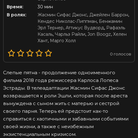
Время:
30 мин
В ролях:
Жасмин Сифас Джонс
,
Джейлен Баррон
,
Кендес Николас-Липпман
,
Бенжамин
Эрл Тернер
,
Аттикус Вудворд
,
Рафаэль
Касаль
,
Чарльз Райли
,
Jon Boogz
,
Хелен
Хант
,
Марго Холл
0
голосов
Слепые пятна - продолжение одноименного
фильма 2018 года режиссера Карлоса Лопеса
Эстрады. В телеадаптации Жасмин Сифас Джонс
возвращается к роли Эшли, которая после ареста
вынуждена с сыном жить с матерью и сестрой
своего парня. Теперь ей предстоит как-то
справиться с хаотичными и забавными событиями
своей жизни, а также с неизбежным
экзистенциальным кризисом.