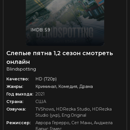
IMDB: 5.9
Слепые пятна 1,2 сезон смотреть
онлайн
Blindspotting
Качество:
HD (720p)
Жанры:
Криминал, Комедия, Драма
Год выхода:
2021
Страна:
США
Озвучка:
TVShows
,
HDRezka Studio
,
HDRezka
Studio (укр)
,
Eng.Original
Режиссер:
Аврора Герерро
,
Сет Манн
,
Анджела
Барнс Гомес