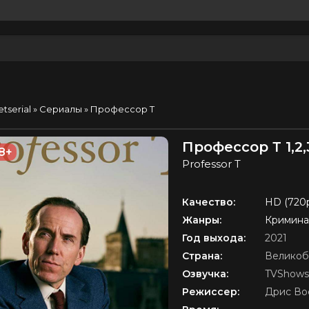
etserial
»
Сериалы
» Профессор Т
Профессор Т 1,2,
8+
Professor T
Качество:
HD (720
Жанры:
Кримина
Год выхода:
2021
Страна:
Великоб
Озвучка:
TVShows
Режиссер:
Дрис Во