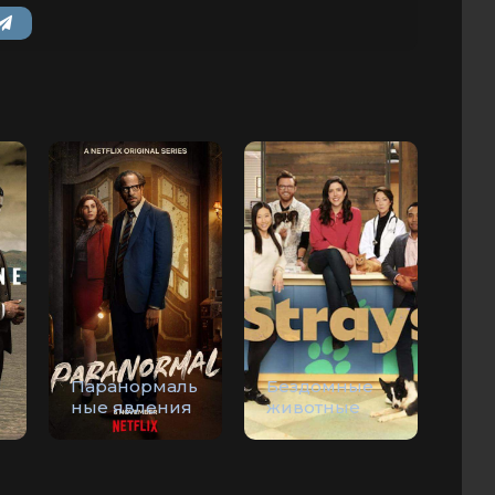
Паранормаль
Бездомные
ные явления
животные