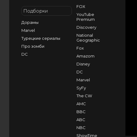
FOX
Подборки
YouTube
Premium
Дорамы
Discovery
Marvel
National
Турецкие сериалы
Geographic
Про зомби
Fox
DC
Amazom
Disney
DC
Marvel
SyFy
The CW
AMC
BBC
ABC
NBC
ShowTime