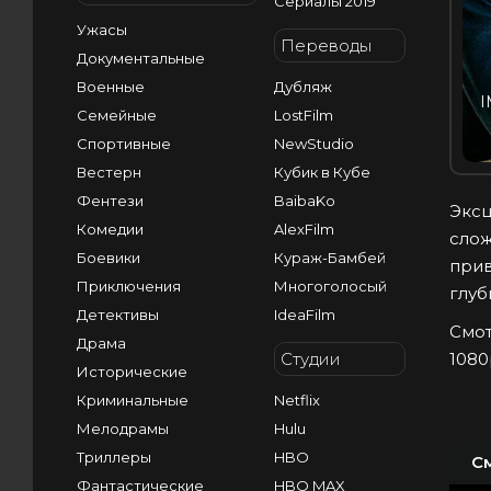
Сериалы 2019
Ужасы
Переводы
Документальные
Военные
Дубляж
I
Семейные
LostFilm
Спортивные
NewStudio
Вестерн
Кубик в Кубе
Фентези
BaibaKo
Эксц
Комедии
AlexFilm
слож
Боевики
Кураж-Бамбей
прив
Приключения
Многоголосый
глуб
Детективы
IdeaFilm
Смот
Драма
Студии
1080
Исторические
Криминальные
Netflix
Мелодрамы
Hulu
Триллеры
HBO
С
Фантастические
HBO MAX