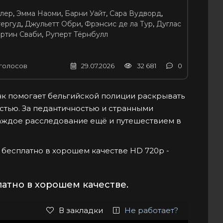
лер
,
Эмма Наоми
,
Барни Уайт
,
Сара Вудворд
,
тергуд
,
Джульетт Обри
,
Фрэнсис де ла Тур
,
Дуглас
ртин Сваби
,
Руперт Тёрнбулл
голосов
29.07.2026
32 681
0
 помогает бельгийской полиции раскрывать
стью. За педантичностью и странными
аждое расследование ещё и путешествием в
айн бесплатно в хорошем качестве HD 720p -
атно в хорошем качестве.
В закладки
Не работает?