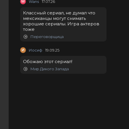
W
Wans
17.07.26
Классный сериал, не думал что
мексиканцы могут снимать
хорошие сериалы. Игра актеров
тоже
Переговорщица
И
Иосиф
19.09.25
Обожаю этот сериал!
Мир Дикого Запада