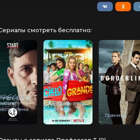
Сериалы смотреть бесплатно:
офессор Т.:
собые
Секреты лета
реступлени
/ Летние
секреты
Граница