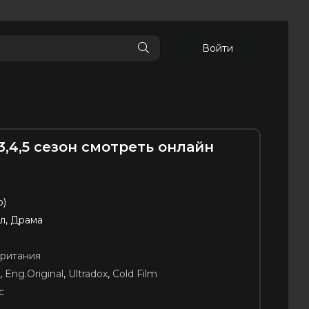
Войти
3,4,5 сезон смотреть онлайн
p)
л, Драма
ритания
,
Eng.Original
,
Ultradox
,
Cold Film
с