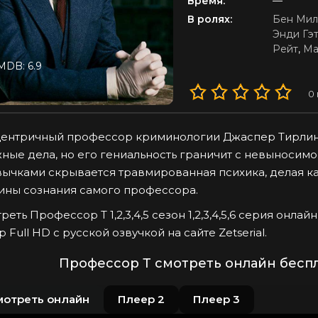
Время:
—
В ролях:
Бен Мил
Энди Гэ
Рейт
,
Ма
MDB: 6.9
0
ентричный профессор криминологии Джаспер Тирлинк
ные дела, но его гениальность граничит с невыносимо
ычками скрывается травмированная психика, делая к
ины сознания самого профессора.
реть Профессор Т 1,2,3,4,5 сезон 1,2,3,4,5,6 серия онл
p Full HD с русской озвучкой на сайте Zetserial.
Профессор Т смотреть онлайн беспл
мотреть онлайн
Плеер 2
Плеер 3