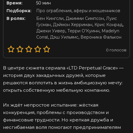
Время:
50 мин
Подборка:
Про ограбления
,
аферы и мошенников
В ролях:
Бен Кингсли
,
Джимми Симпсон
,
Луис
Гусман
,
Дэймон Херриман
,
Крис Конрад
,
Джеки Уивер
,
Терри О’Куинн
,
Madelyn
Corral
,
Дэш Уильямс
,
Вероника Фалькон
0
голосов
В центре сюжета сериала «LTD Perpetual Grace» —
история двух закадычных друзей, которые
решаются воплотить в жизнь амбициозную мечту:
открыть собственную мебельную компанию.
Их ждёт непростое испытание: жёсткая
конкуренция, проблемы с производством и
финансовые трудности. Но крепкая дружба и
несгибаемая воля помогают предпринимателям