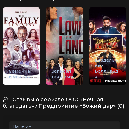
Бездельн
ики
Семейны
Записал
Болливуд
й бизнес
твоё имя
а
Отзывы о сериале ООО «Вечная
благодать» / Предприятие «Божий дар» (0)