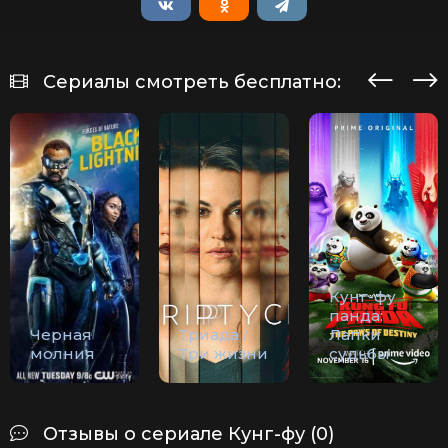
Сериалы смотреть бесплатно:
Кунг-фу
панда:
Черная
Триада /
Лапки
молния
Три жизни
судьбы
Отзывы о сериале Кунг-фу (0)