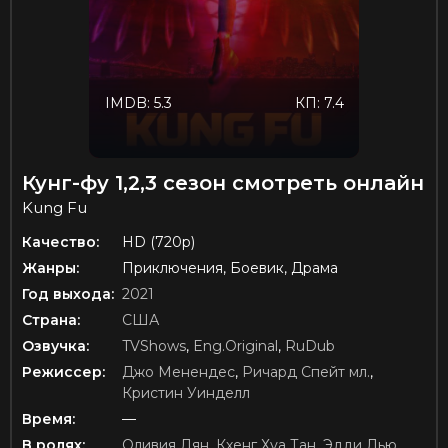
IMDB: 5.3
КП: 7.4
Кунг-фу 1,2,3 сезон смотреть онлайн
Kung Fu
Качество:
HD (720p)
Жанры:
Приключения, Боевик, Драма
Год выхода:
2021
Страна:
США
Озвучка:
TVShows
,
Eng.Original
,
RuDub
Режиссер:
Джо Менендес
,
Ричард Спейт мл.
,
Кристин Уинделл
Время:
—
В ролях:
Оливия Лян
,
Кхенг Хуа Тан
,
Эдди Лью
,