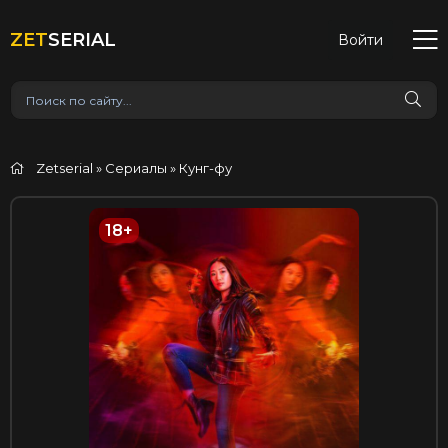
ZET
SERIAL
Войти
Zetserial
»
Сериалы
» Кунг-фу
18+