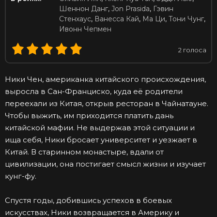
Шеннон Данг
,
Jon Prasida
,
Гэвин
Стенхаус
,
Ванесса Кай
,
Ма Ци
,
Тони Чунг
,
Ивонн Чепмен
2
голоса
Ники Чен, американка китайского происхождения,
выросла в Сан-Франциско, куда её родители
переехали из Китая, открыв ресторан в Чайнатауне.
Чтобы выжить, им приходится платить дань
китайской мафии. Не выдержав этой ситуации и
ища себя, Ники бросает университет и уезжает в
Китай. В старинном монастыре, вдали от
цивилизации, она постигает смысл жизни и изучает
кунг-фу.
Спустя годы, добившись успехов в боевых
искусствах, Ники возвращается в Америку и