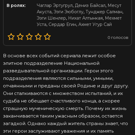
В ролях:
Чаглар Эртугрул
,
Дениз Байсал
,
Месут
Акуста
,
Эзги Эюбоглу
,
Тунджер Салман
,
Эзги Шенлер
,
Нихат Алтынкая
,
Мехмет
Уста
,
Сердар Егин
,
Ахмет Угур Сай
0
голосов
В основе всех событий сериала лежит особое
элитное подразделение Национальной
разведывательной организации. Герои этого
подразделения являются сильными, умными,
отчаянными и преданы своей Родине и друг другу.
Они сталкиваются с множеством испытаний, и их
судьба не обещает счастливого конца, а скорее
страшную мученическую смерть. Почему их жизнь
заканчивается таким ужасным образом, остается
загадкой. Однако каждый житель страны знает, что
эти герои заслуживают уважения и их память