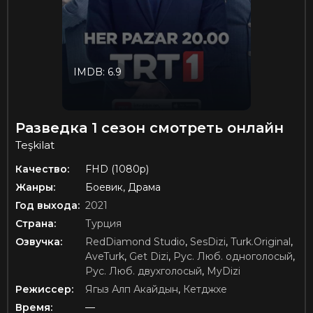
IMDB: 6.9
Разведка 1 сезон смотреть онлайн
Teşkilat
Качество:
FHD (1080p)
Жанры:
Боевик, Драма
Год выхода:
2021
Страна:
Турция
Озвучка:
RedDiamond Studio
,
SesDizi
,
Turk.Original
,
AveTurk
,
Get Dizi
,
Рус. Люб. одноголосый
,
Рус. Люб. двухголосый
,
MyDizi
Режиссер:
Ягыз Алп Акайдын
,
Кетджхе
Время:
—