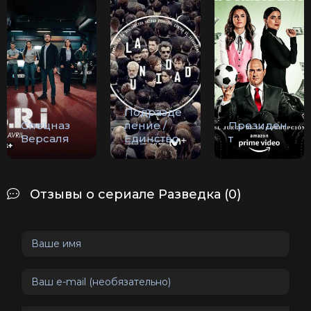
Подразде
Спецназ
ление /
Президен
Версаля
Единство
т
Отзывы о сериале Разведка (0)