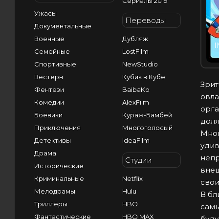
Сериалы 2019
Ужасы
Переводы
Документальные
Военные
Дубляж
I
Семейные
LostFilm
Спортивные
NewStudio
Вестерн
Кубик в Кубе
Зрит
Фентези
BaibaKo
овла
Комедии
AlexFilm
орга
Боевики
Кураж-Бамбей
долж
Приключения
Многоголосый
Мног
Детективы
IdeaFilm
удив
Драма
непр
Студии
Исторические
внеш
Криминальные
Netflix
свои
Мелодрамы
Hulu
В бл
Триллеры
HBO
самы
Фантастические
HBO MAX
буду