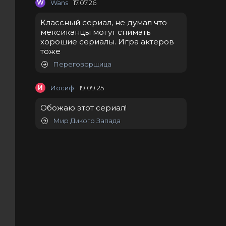
W
Wans
17.07.26
Классный сериал, не думал что
мексиканцы могут снимать
хорошие сериалы. Игра актеров
тоже
Переговорщица
И
Иосиф
19.09.25
Обожаю этот сериал!
Мир Дикого Запада