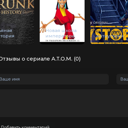
ьяная
Новая школа
стория
императора
Антиутопия
Отзывы о сериале A.T.O.M. (0)
Добавить комментарий