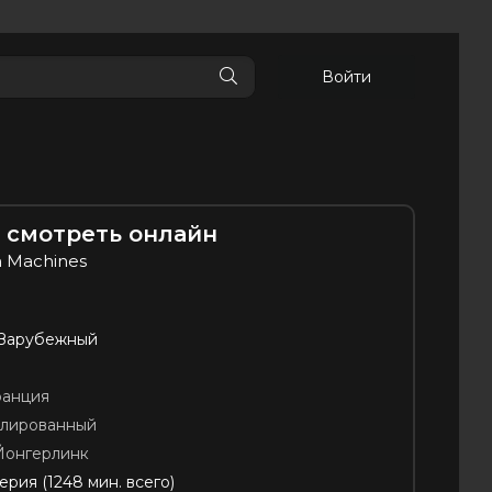
Войти
он смотреть онлайн
n Machines
 Зарубежный
анция
блированный
Йонгерлинк
серия (1248 мин. всего)