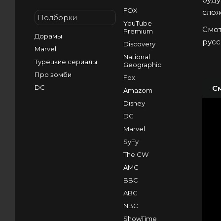
FOX
слож
Подборки
YouTube
Смот
Premium
Дорамы
русс
Discovery
Marvel
National
Турецкие сериалы
Geographic
Про зомби
Fox
DC
С
Amazom
Disney
DC
Marvel
SyFy
The CW
AMC
BBC
ABC
NBC
ShowTime