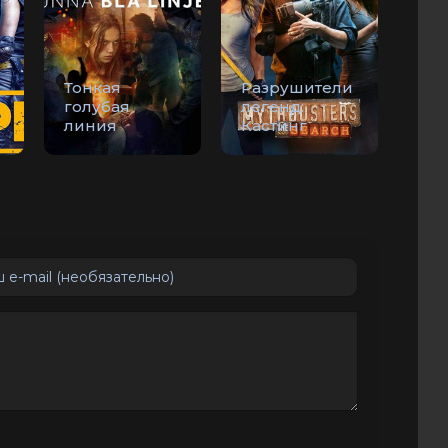
Тонкая
Разрушители
голубая
легенд:
линия
Кастинг