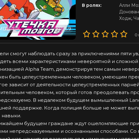
В ролях:
Алли Мо
Донован
Ходж
,
Ча
MDB: 7.0
КП: 6.9
0
ели смогут наблюдать сразу за приключениями пяти у
деть всеми характеристиками невероятной и сложной 
низацией Alpha Team, демонстрируя тем самым невер
ен быть целеустремленным человеком, умеющим пре
ое зависит от деятельности целеустремленных парней,
ительным человеком, который готов преодолевать про
едсказуемо. В недалеком будущем вымышленный Landm
ней поддержке. Когда полиция больше не может выпол
 навыки.
ижайшем будущем граждане ждут ошеломляющие прикл
ми непредсказуемыми и осознанными способами. Со
щий шаг, научиться развиваться в намеченном направ