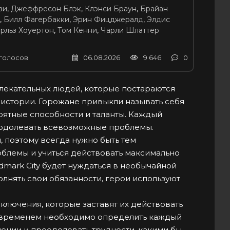
зи
,
Джеффресон Блэк
,
Клэнси Браун
,
Брайан
,
Билл Фагербакки
,
Эрин Фицджералд
,
Элдис
рльз Хоуертон
,
Том Кенни
,
Чарли Шлаттер
голосов
06.08.2026
9 646
0
влекательных людей, которые постараются
истории. Горожане привыкли называть себя
оятные способности и таланты. Каждый
одолевать всевозможные проблемы.
 поэтому всегда нужно быть тем
блемы и учиться действовать максимально
ark City будет нуждаться в необычайной
нять свои обязанности, герои используют
ючения, которые заставят их действовать
 временем необходимо определить каждый
лении и преодолевать трудности, какими бы