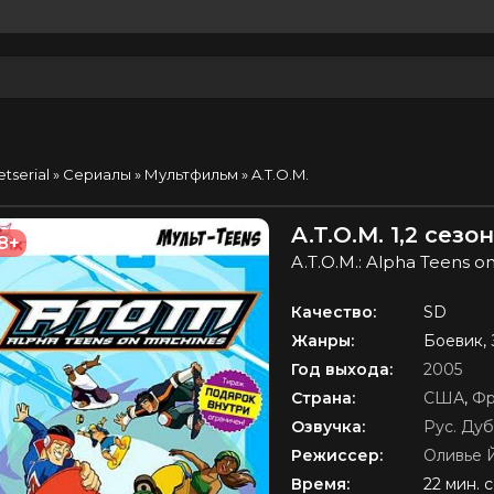
etserial
»
Сериалы
»
Мультфильм
» A.T.O.M.
A.T.O.M. 1,2 сез
8+
A.T.O.M.: Alpha Teens o
Качество:
SD
Жанры:
Боевик,
Год выхода:
2005
Страна:
США
,
Фр
Озвучка:
Рус. Ду
Режиссер:
Оливье 
Время:
22 мин. 