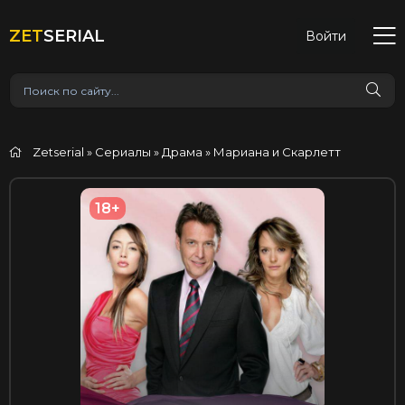
ZET
SERIAL
Войти
Zetserial
»
Сериалы
»
Драма
» Мариана и Скарлетт
18+