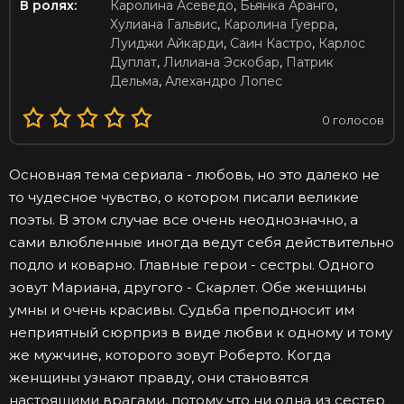
В ролях:
Каролина Асеведо
,
Бьянка Аранго
,
Хулиана Гальвис
,
Каролина Гуерра
,
Луиджи Айкарди
,
Саин Кастро
,
Карлос
Дуплат
,
Лилиана Эскобар
,
Патрик
Дельма
,
Алехандро Лопес
0
голосов
Основная тема сериала - любовь, но это далеко не
то чудесное чувство, о котором писали великие
поэты. В этом случае все очень неоднозначно, а
сами влюбленные иногда ведут себя действительно
подло и коварно. Главные герои - сестры. Одного
зовут Мариана, другого - Скарлет. Обе женщины
умны и очень красивы. Судьба преподносит им
неприятный сюрприз в виде любви к одному и тому
же мужчине, которого зовут Роберто. Когда
женщины узнают правду, они становятся
настоящими врагами, потому что ни одна из сестер