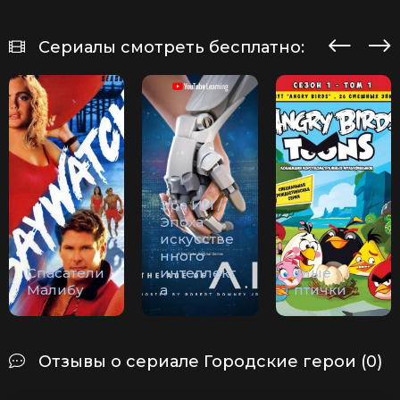
Сериалы смотреть бесплатно:
Эра ИИ /
Эпоха
искусстве
нного
Спасатели
интеллект
Злые
Малибу
а
птички
Отзывы о сериале Городские герои (0)