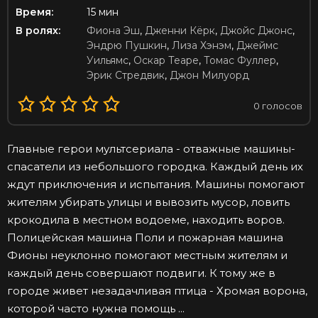
Время:
15 мин
В ролях:
Фиона Эш
,
Дженни Кёрк
,
Джойс Джонс
,
Эндрю Пушкин
,
Лиза Хэнэм
,
Джеймс
Уильямс
,
Оскар Теаре
,
Томас Фуллер
,
Эрик Стредвик
,
Джон Милуорд
0
голосов
Главные герои мультсериала - отважные машины-
спасатели из небольшого городка. Каждый день их
ждут приключения и испытания. Машины помогают
жителям убирать улицы и вывозить мусор, ловить
крокодила в местном водоеме, находить воров.
Полицейская машина Поли и пожарная машина
Фионы неуклонно помогают местным жителям и
каждый день совершают подвиги. К тому же в
городе живет незадачливая птица - Хромая ворона,
которой часто нужна помощь ...