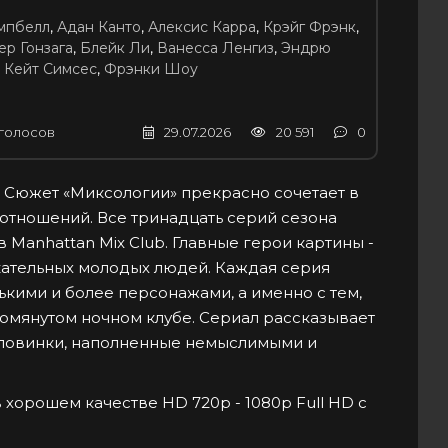
мпбелл
,
Адан Канто
,
Алексис Карра
,
Крэйг Фрэнк
,
р Гонзага
,
Блейк Ли
,
Ванесса Ленгиз
,
Эндрю
,
Кейт Симсес
,
Фрэнки Шоу
голосов
29.07.2026
20 591
0
 Сюжет «Миксологии» прекрасно сочетает в
тношений. Все тринадцать серий сезона
 Manhattan Mix Club. Главные герои картины -
кательных молодых людей. Каждая серия
кими и более персонажами, а именно с тем,
помянутом ночном клубе. Сериал рассказывает
половинки, наполненные немыслимыми и
в хорошем качестве HD 720p - 1080p Full HD с