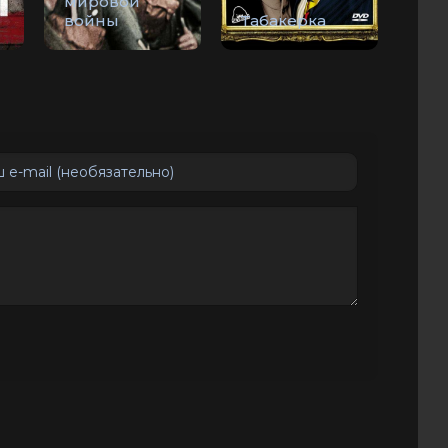
и
мировой
войны
Табакерка