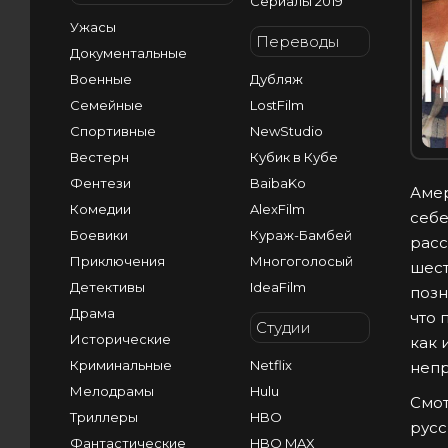
Сериалы 2019
Ужасы
Переводы
Документальные
Военные
Дубляж
I
Семейные
LostFilm
Спортивные
NewStudio
Вестерн
Кубик в Кубе
Фентези
BaibaKo
Амер
Комедии
AlexFilm
себе
Боевики
Кураж-Бамбей
расс
Приключения
Многоголосый
шест
Детективы
IdeaFilm
позн
Драма
что 
Студии
Исторические
как 
Криминальные
Netflix
непр
Мелодрамы
Hulu
Смот
Триллеры
HBO
русс
Фантастические
HBO MAX