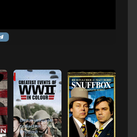
Величайшие
события
Второй