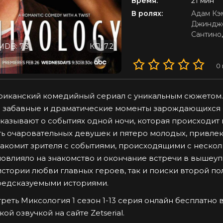
Время:
21 мин
В ролях:
Адам Кэ
Джиндже
Сантино
MDB: 7.3
КП: 7.2
0
иканский комедийный сериал с уникальным сюжетом.
 забавные и драматические моменты зарождающихся о
казывают о событиях одной ночи, которая происходит в
ь очаровательных девушек и пятеро молодых, привле
акомит зрителя с событиями, происходящими с несколь
повлияло на знакомство и окончание встречи в вышеу
истории любви главных героев, так и поиски второй 
едсказуемыми историями.
реть Миксология 1 сезон 1-13 серия онлайн бесплатно 
кой озвучкой на сайте Zetserial.