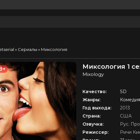
etserial
»
Сериалы
» Миксология
Миксология 1 с
8+
Mixology
Качество:
SD
Жанры:
Комедия
Год выхода:
2013
Страна:
США
Озвучка:
Рус. Про
Режиссер:
Ричи Ки