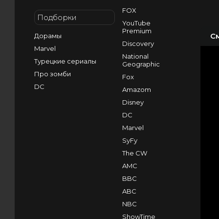
FOX
Подборки
YouTube
Premium
С
Дорамы
Discovery
Marvel
National
Турецкие сериалы
Geographic
Про зомби
Fox
DC
Amazom
Disney
DC
Marvel
SyFy
The CW
AMC
BBC
ABC
NBC
ShowTime