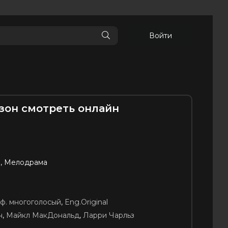
Войти
езон смотреть онлайн
, Мелодрама
ф. многоголосый
,
Eng.Original
н
,
Майкл МакДональд
,
Ларри Чарльз