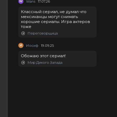
W
Wans
17.07.26
Классный сериал, не думал что
мексиканцы могут снимать
хорошие сериалы. Игра актеров
тоже
Переговорщица
И
Иосиф
19.09.25
Обожаю этот сериал!
Мир Дикого Запада