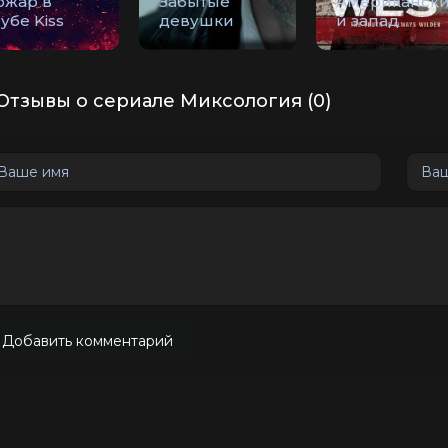
ожар в
Забытые
Американск
убе Kiss
девушки
й запад
Отзывы о сериале Миксология (0)
Добавить комментарий