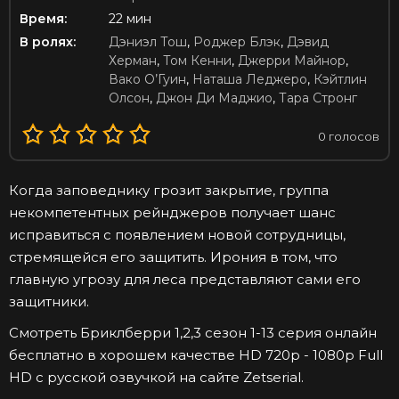
Время:
22 мин
В ролях:
Дэниэл Тош
,
Роджер Блэк
,
Дэвид
Херман
,
Том Кенни
,
Джерри Майнор
,
Вако О’Гуин
,
Наташа Леджеро
,
Кэйтлин
Олсон
,
Джон Ди Маджио
,
Тара Стронг
0
голосов
Когда заповеднику грозит закрытие, группа
некомпетентных рейнджеров получает шанс
исправиться с появлением новой сотрудницы,
стремящейся его защитить. Ирония в том, что
главную угрозу для леса представляют сами его
защитники.
Смотреть Бриклберри 1,2,3 сезон 1-13 серия онлайн
бесплатно в хорошем качестве HD 720p - 1080p Full
HD с русской озвучкой на сайте Zetserial.