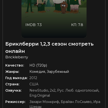
IMDB: 7.3
КП: 7.8
Бриклберри 1,2,3 сезон смотреть
онлайн
Brickleberry
Качество:
HD (720p)
Жанры:
Комедия, Зарубежный
Год выхода:
2012
Страна:
США
Озвучка:
NewStudio
,
2x2
,
Рус. Люб. одноголосый
,
Eng.Original
Режиссер:
Захари Монкриф
,
Брайан ЛоСкьяво
,
Ира
Шерак