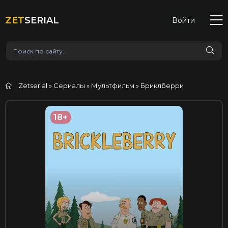
ZET
SERIAL
Войти
Zetserial
»
Сериалы
»
Мультфильм
» Бриклберри
18+