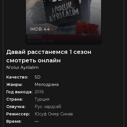
IMDB: 4.4
Давай расстанемся 1 сезон
смотреть онлайн
N'olur Ayrilalim
Качество:
SD
Жанры:
Мелодрама
Год выхода:
2016
Страна:
Турция
Озвучка:
Рус. хардсаб
Режиссер:
Юсуф Омер Синав
Время:
—