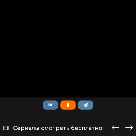
Сериалы смотреть бесплатно: