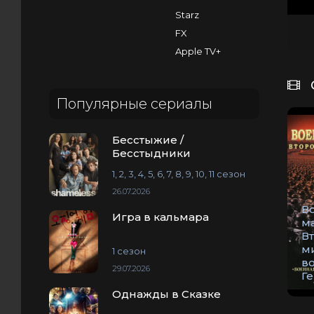
Starz
FX
Apple TV+
Популярные сериалы
Бесстыжие /
Бесстыдники
1, 2, 3, 4, 5, 6, 7, 8, 9, 10, 11 сезон
26.07.2026
В
Игра в кальмара
м
В
м
1 сезон
в
29.07.2026
Г
Однажды в Сказке