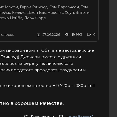
ит-Макфи
,
Гарри Гринвуд
,
Сэм Парсонсон
,
Том
жеймс Кэллис
,
Джон Бах
,
Николас Хоуп
,
Энтони
этью Нэйбл
,
Леон Форд
голосов
27.06.2026
19 993
0
ой мировой войны. Обычные австралийские
 Гринвуд) Джонсон, вместе с друзьями
садились на берегу Галлипольского
оли» предстоит преодолеть трудности и
атно в хорошем качестве HD 720p - 1080p Full
тно в хорошем качестве.
В закладки
Не работает?