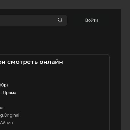
Войти
он смотреть онлайн
80p)
, Драма
ия
g.Original
 Айвин