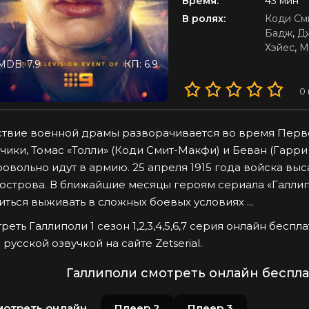
Время:
43 мин
В ролях:
Коди См
Бадж
,
Д
Хэйес
,
М
MDB: 7.9
КП: 6.9
0
твие военной драмы разворачивается во время Перв
чики, Томас «Толли» (Коди Смит-Макфи) и Беван (Гарри
овольно идут в армию. 25 апреля 1915 года войска вы
острова. В ближайшие месяцы героям сериала «Галлип
иться выживать в сложных боевых условиях ...
реть Галлиполи 1 сезон 1,2,3,4,5,6,7 серия онлайн беспл
 русской озвучкой на сайте Zetserial.
Галлиполи смотреть онлайн беспла
мотреть онлайн
Плеер 2
Плеер 3