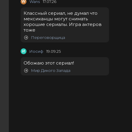
W
Wans
17.07.26
Классный сериал, не думал что
мексиканцы могут снимать
хорошие сериалы. Игра актеров
тоже
Переговорщица
И
Иосиф
19.09.25
Обожаю этот сериал!
Мир Дикого Запада