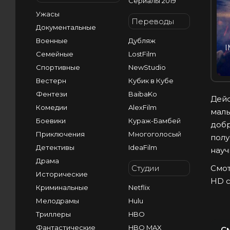
Сериалы 2019
Ужасы
Переводы
Документальные
Военные
Дубляж
I
Семейные
LostFilm
Спортивные
NewStudio
Вестерн
Кубик в Кубе
Фентези
BaibaKo
Дейс
Комедии
AlexFilm
маль
Боевики
Кураж-Бамбей
добр
Приключения
Многоголосый
полу
Детективы
IdeaFilm
науч
Драма
Студии
Смот
Исторические
HD с
Криминальные
Netflix
Мелодрамы
Hulu
Триллеры
HBO
Фантастические
HBO MAX
С