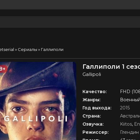
etserial
»
Сериалы
» Галлиполи
Галлиполи 1 сез
8+
Gallipoli
Качество:
FHD (10
Жанры:
Военный
Год выхода:
2015
Страна:
Австрал
Озвучка:
Kiitos
,
En
Режиссер:
Глендин