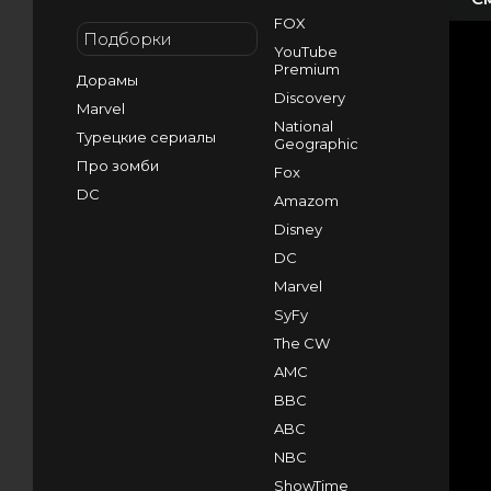
FOX
Подборки
YouTube
Premium
Дорамы
Discovery
Marvel
National
Турецкие сериалы
Geographic
Про зомби
Fox
DC
Amazom
Disney
DC
Marvel
SyFy
The CW
AMC
BBC
ABC
NBC
ShowTime