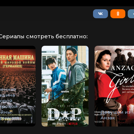
Сериалы смотреть бесплатно:
оенная
ашина
торой
ировой
ойны:
Охотник за
Девушки из
ермания
дезертирами
Анзак