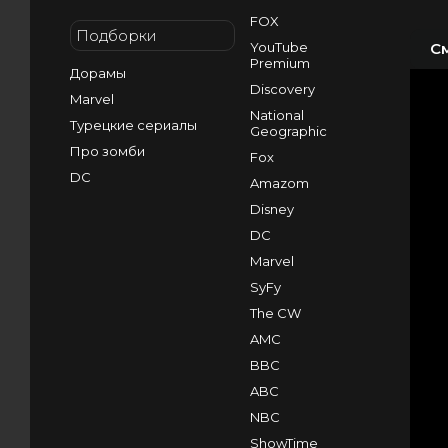
FOX
Подборки
YouTube
С
Premium
Дорамы
Discovery
Marvel
National
Турецкие сериалы
Geographic
Про зомби
Fox
DC
Amazom
Disney
DC
Marvel
SyFy
The CW
AMC
BBC
ABC
NBC
ShowTime