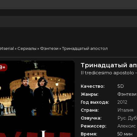
etserial
»
Сериалы
»
Фэнтези
» Тринадцатый апостол
Тринадцатый апо
8+
Il tredicesimo apostolo -
Качество:
SD
Жанры:
Фэнтези
Год выхода:
2012
Страна:
Италия
Озвучка:
Рус. Ду
Режиссер:
Алексис
Время:
50 мин