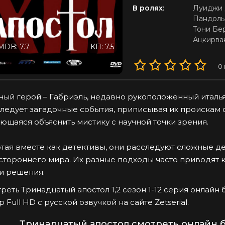
В ролях:
Луиджи 
Пандол
Тони Бе
Ацкирва
MDB: 7.7
КП: 7.5
0
ный герой – Габриэль, недавно рукоположенный италь
ледует загадочные события, приписывая их проискам с
ющаяся объяснить мистику с научной точки зрения.
тая вместе как детективы, они расследуют сложные де
стороннего мира. Их разные подходы часто приводят к
и решения.
реть Тринадцатый апостол 1,2 сезон 1-12 серия онлайн
p Full HD с русской озвучкой на сайте Zetserial.
Тринадцатый апостол смотреть онлайн б