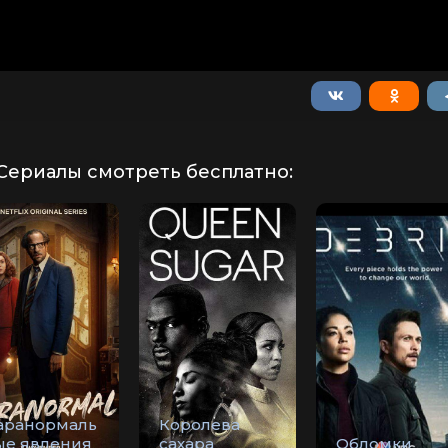
Сериалы смотреть бесплатно:
аранормаль
Королева
ые явления
сахара
Обломки