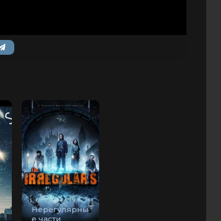
Нерегулярны
е части