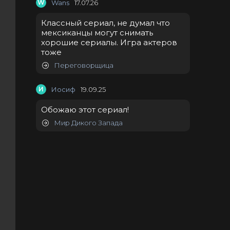
W
Wans
17.07.26
Классный сериал, не думал что
мексиканцы могут снимать
хорошие сериалы. Игра актеров
тоже
Переговорщица
И
Иосиф
19.09.25
Обожаю этот сериал!
Мир Дикого Запада