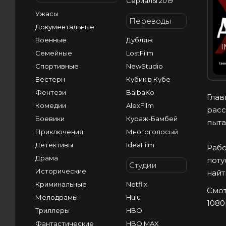
Сериалы 2019
Ужасы
Переводы
Документальные
Военные
Дубляж
I
Семейные
LostFilm
Спортивные
NewStudio
Вестерн
Кубик в Кубе
Фентези
BaibaKo
Глав
Комедии
AlexFilm
расс
Боевики
Кураж-Бамбей
пыта
Приключения
Многоголосый
Детективы
IdeaFilm
Рабо
Драма
поту
Студии
Исторические
найт
Криминальные
Netflix
Смот
Мелодрамы
Hulu
1080
Триллеры
HBO
Фантастические
HBO MAX