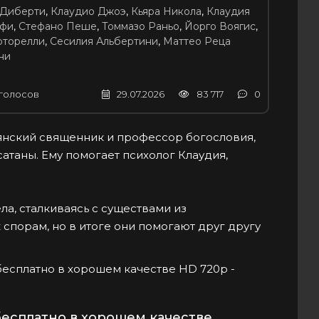
Диберти
,
Клаудио Джоэ
,
Кьяра Никола
,
Клаудия
ьфи
,
Стефано Пеше
,
Томмазо Раньо
,
Йорго Воягис
,
рторелли
,
Сесилия Альбертини
,
Маттео Реца
ни
голосов
29.07.2026
83 717
0
янский священник и профессор богословия,
атаны. Ему помогает психолог Клаудия,
ла, сталкиваясь с существами из
 спорам, но в итоге они помогают друг другу
 бесплатно в хорошем качестве HD 720p -
есплатно в хорошем качестве.