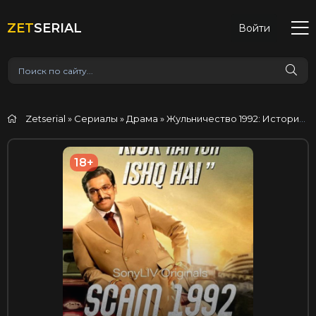
ZET
SERIAL
Войти
Zetserial
»
Сериалы
»
Драма
» Жульничество 1992: История Харшада Мехты
18+