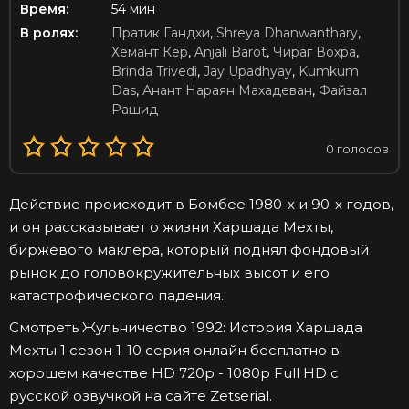
Время:
54 мин
В ролях:
Пратик Гандхи
,
Shreya Dhanwanthary
,
Хемант Кер
,
Anjali Barot
,
Чираг Вохра
,
Brinda Trivedi
,
Jay Upadhyay
,
Kumkum
Das
,
Анант Нараян Махадеван
,
Файзал
Рашид
0
голосов
Действие происходит в Бомбее 1980-х и 90-х годов,
и он рассказывает о жизни Харшада Мехты,
биржевого маклера, который поднял фондовый
рынок до головокружительных высот и его
катастрофического падения.
Смотреть Жульничество 1992: История Харшада
Мехты 1 сезон 1-10 серия онлайн бесплатно в
хорошем качестве HD 720p - 1080p Full HD с
русской озвучкой на сайте Zetserial.