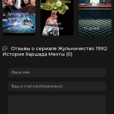
Звёздный
крейсер
«Галактик
Утиные
а» 1980
истории
15 дней
Отзывы о сериале Жульничество 1992:
История Харшада Мехты (0)