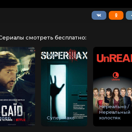
Сериалы смотреть бесплатно:
Нереально /
Нереальный
илер
СуперМакс
холостяк