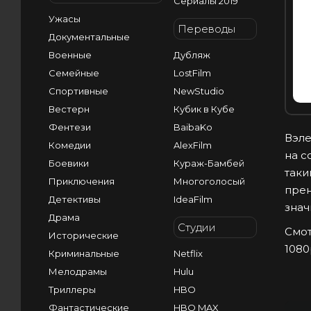
Сериалы 2019
Ужасы
Переводы
Документальные
Военные
Дубляж
I
Семейные
LostFilm
Спортивные
NewStudio
Вестерн
Кубик в Кубе
Фентези
BaibaKo
Вэле
Комедии
AlexFilm
на с
Боевики
Кураж-Бамбей
таки
Приключения
Многоголосый
прен
Детективы
IdeaFilm
знач
Драма
Студии
Смот
Исторические
1080
Криминальные
Netflix
Мелодрамы
Hulu
Триллеры
HBO
Фантастические
HBO MAX