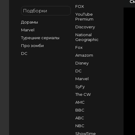
С
FOX
Подборки
YouTube
Premium
Дорамы
Discovery
Marvel
National
Турецкие сериалы
Geographic
Про зомби
Fox
DC
Amazom
Disney
DC
Marvel
SyFy
The CW
AMC
BBC
ABC
NBC
ShowTime