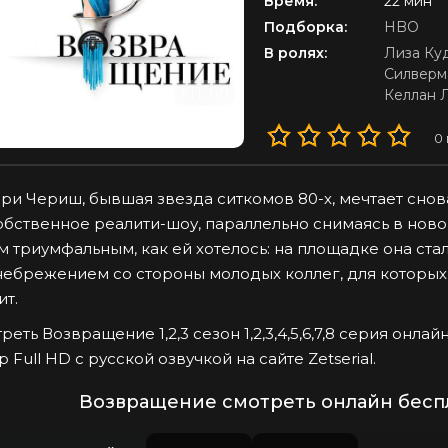
Время:
22 мин
Подборка:
HBO
В ролях:
Лиза Ку
Силверм
MDB: 8.1
КП: 6.9
Келлан 
0
ри Чериш, бывшая звезда ситкомов 80-х, мечтает снова
обственное реалити-шоу, параллельно снимаясь в нов
м триумфальным, как ей хотелось: на площадке она ст
ебрежением со стороны молодых коллег, для которых
ит.
реть Возвращение 1,2,3 сезон 1,2,3,4,5,6,7,8 серия онл
p Full HD с русской озвучкой на сайте Zetserial.
Возвращение смотреть онлайн беспл