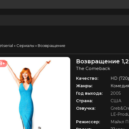
etserial
»
Сериалы
» Возвращение
Возвращение 1,2
8+
The Comeback
Качество:
HD (720
Жанры:
Комеди
Год выхода:
2005
Страна:
США
Озвучка:
Greb&Cre
LE-Produ
Режиссер:
Майкл П