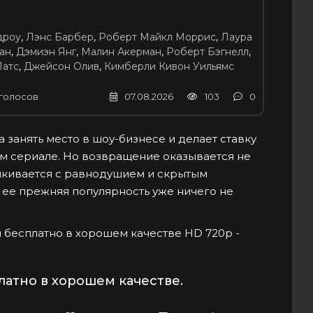
дроу
,
Лэнс Барбер
,
Роберт Майкл Моррис
,
Лаура
ан
,
Дэмиэн Янг
,
Малин Акерман
,
Роберт Бэгнелл
,
Латс
,
Джейсон Олив
,
Кимберли Кивон Уильямс
голосов
07.08.2026
103
0
 занять место в шоу-бизнесе и делает ставку
ом сериале. Но возвращение оказывается не
алкивается с равнодушием и скрытым
 ее прежняя популярность уже ничего не
айн бесплатно в хорошем качестве HD 720p -
атно в хорошем качестве.