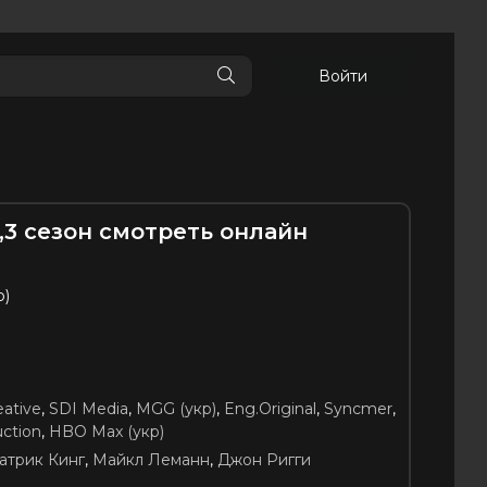
Войти
,3 сезон смотреть онлайн
p)
я
ative
,
SDI Media
,
MGG (укр)
,
Eng.Original
,
Syncmer
,
ction
,
HBO Max (укр)
атрик Кинг
,
Майкл Леманн
,
Джон Ригги