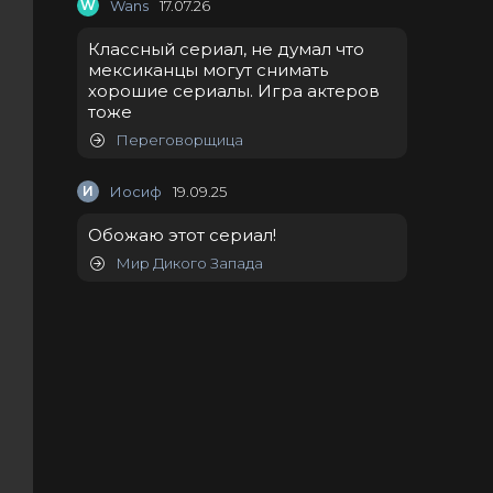
W
Wans
17.07.26
Классный сериал, не думал что
мексиканцы могут снимать
хорошие сериалы. Игра актеров
тоже
Переговорщица
И
Иосиф
19.09.25
Обожаю этот сериал!
Мир Дикого Запада