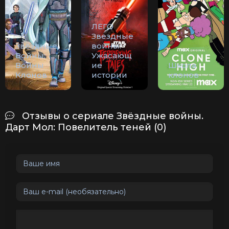
ЛЕГО
Звездные
Звёздные
войны:
Войны:
Ужасающ
Войны
ие
Школа
Клонов
истории
клонов
Отзывы о сериале Звёздные войны.
Дарт Мол: Повелитель теней (0)