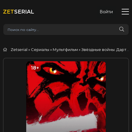
ZET
SERIAL
Войти
Zetserial
»
Сериалы
»
Мультфильм
» Звёздные войны. Дарт Мол: Повелитель теней
18+