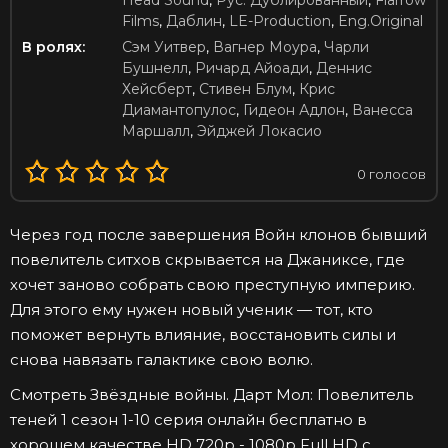
Head Sound
,
Рус. Дублированный
,
Flarrow
Films
,
Даблин
,
LE-Production
,
Eng.Original
В ролях:
Сэм Уитвер
,
Вагнер Моура
,
Чарли
Бушнелл
,
Ричард Айоади
,
Деннис
Хейсберт
,
Стивен Блум
,
Крис
Диамантопулос
,
Гидеон Адлон
,
Ванесса
Маршалл
,
Эйджей Локасио
0
голосов
Через год после завершения Войн клонов бывший
повелитель ситхов скрывается на Джаниксе, где
хочет заново собрать свою преступную империю.
Для этого ему нужен новый ученик — тот, кто
поможет вернуть влияние, восстановить силы и
снова навязать галактике свою волю.
Смотреть Звёздные войны. Дарт Мол: Повелитель
теней 1 сезон 1-10 серия онлайн бесплатно в
хорошем качестве HD 720p - 1080p Full HD с