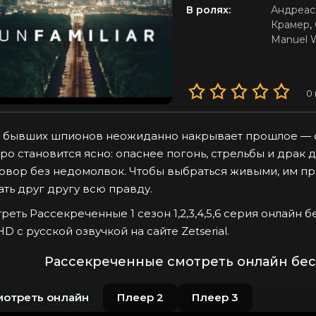
В ролях:
Андреас
Крамер
,
Manuel W
0
 бывших шпионов неожиданно накрывает прошлое — ст
ро становится ясно: опаснее погонь, стрельбы и драк 
овор без недомолвок. Чтобы выбраться живыми, им при
ать друг другу всю правду.
реть Рассекреченные 1 сезон 1,2,3,4,5,6 серия онлайн 
 HD с русской озвучкой на сайте Zetserial.
Рассекреченные смотреть онлайн бес
мотреть онлайн
Плеер 2
Плеер 3