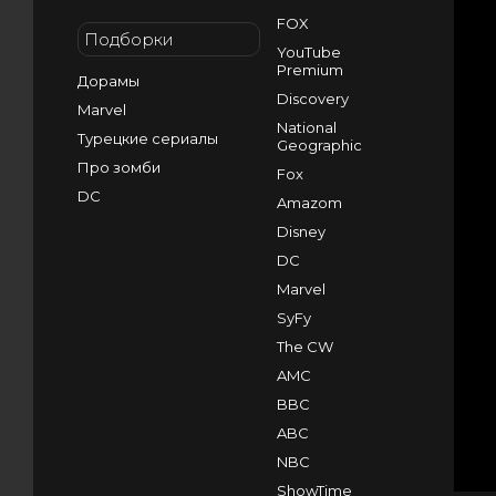
FOX
Подборки
YouTube
Premium
Дорамы
Discovery
Marvel
National
Турецкие сериалы
Geographic
Про зомби
Fox
DC
Amazom
Disney
DC
Marvel
SyFy
The CW
AMC
BBC
ABC
NBC
ShowTime