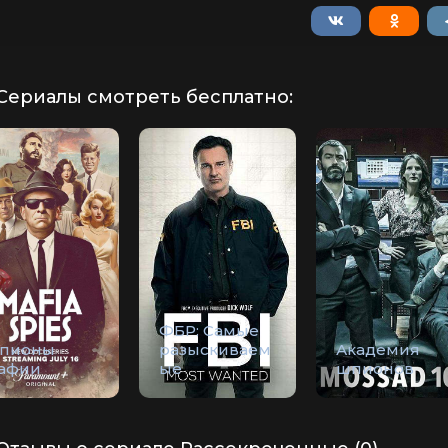
Сериалы смотреть бесплатно:
ФБР: Самые
пионы
разыскиваем
Академия
афии
ые
шпионов