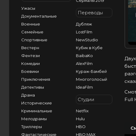
Сериалы 2019
Ужасы
Переводы
Документальные
Военные
Дубляж
Семейные
LostFilm
Спортивные
NewStudio
Вестерн
Кубик в Кубе
Фентези
BaibaKo
Двух
Комедии
AlexFilm
быст
Боевики
Кураж-Бамбей
разг
Приключения
Многоголосый
сказ
Детективы
IdeaFilm
Смот
Драма
Студии
Full
Исторические
Криминальные
Netflix
Мелодрамы
Hulu
Триллеры
HBO
С
Фантастические
HBO MAX