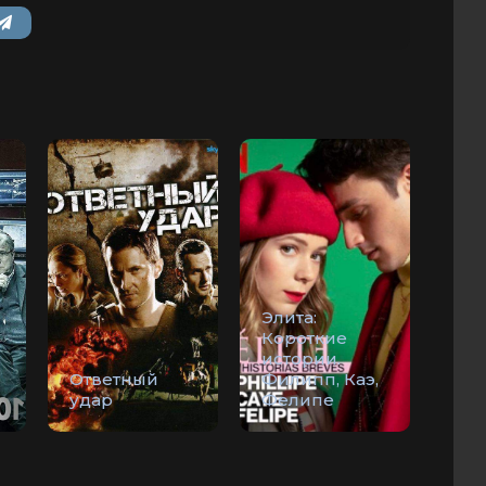
Элита:
Короткие
истории.
Ответный
Филипп, Каэ,
удар
Фелипе