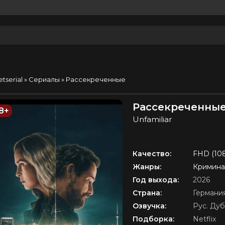
etserial
»
Сериалы
» Рассекреченные
Рассекреченные
8+
Unfamiliar
Качество:
FHD (10
Жанры:
Кримина
Год выхода:
2026
Страна:
Германи
Озвучка:
Рус. Ду
Подборка:
Netflix