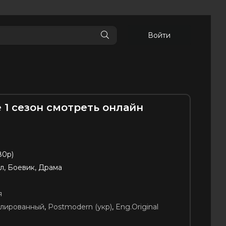
Войти
 1 сезон смотреть онлайн
80p)
л, Боевик, Драма
я
блированный
,
Postmodern (укр)
,
Eng.Original