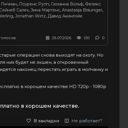
 Пичман
,
Лоуренс Рупп
,
Сюзанна Вольф
,
Феликс
Сейнеб Салех
,
Зина Мартенс
,
Anastasija Bräuniger
,
erling
,
Jonathan Wirtz
,
Давид Акинлойе
голосов
29.07.2026
210
0
арые операции снова выходят на охоту. Но
для них будет не экшен, а откровенный
дется наконец перестать играть в молчанку и
бесплатно в хорошем качестве HD 720p - 1080p
платно в хорошем качестве.
В закладки
Не работает?