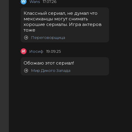
W
Wans
17.07.26
Классный сериал, не думал что
мексиканцы могут снимать
хорошие сериалы. Игра актеров
тоже
Переговорщица
И
Иосиф
19.09.25
Обожаю этот сериал!
Мир Дикого Запада