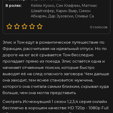
В ролях:
Кейли Куоко
,
Сэм Клафлин
,
Маттиас
Швайгхёфер
,
Карин Вьяр
,
Симон
Абкарян
,
Дар Зузовски
,
Оливье Са
0
голосов
Элис и Том едут в романтическое путешествие по
Франции, рассчитывая на идеальный отпуск. Но по
дороге на юг всё срывается: Том бесследно
пропадает прямо из поезда. Элис остаётся одна и
начинает отчаянные поиски, которые быстро
выводят её на след опасного заговора. Чем дальше
она заходит, тем яснее становится: мужчина,
которого она считала самым близким, скрывал куда
больше, чем она могла представить.
Смотреть Исчезнувший 1 сезон 1,2,3,4 серия онлайн
бесплатно в хорошем качестве HD 720p - 1080p Full