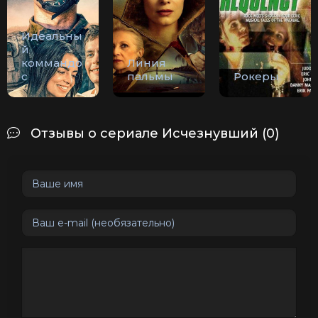
Идеальны
й
коммандо
Линия
с
пальмы
Рокеры
Отзывы о сериале Исчезнувший (0)