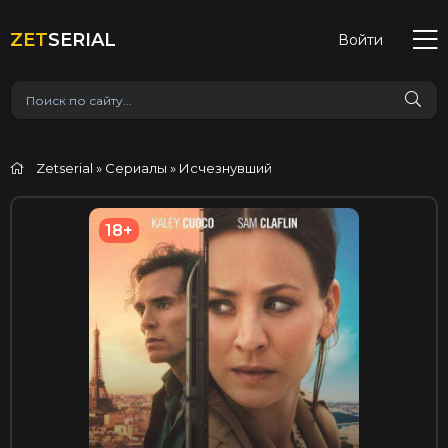
ZET
SERIAL
Войти
Zetserial
»
Сериалы
» Исчезнувший
18+