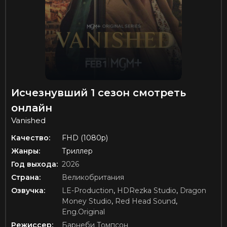
Исчезнувший 1 сезон смотреть
онлайн
Vanished
Качество:
FHD (1080p)
Жанры:
Триллер
Год выхода:
2026
Страна:
Великобритания
Озвучка:
LE-Production
,
HDRezka Studio
,
Dragon
Money Studio
,
Red Head Sound
,
Eng.Original
Режиссер:
Барнеби Томпсон