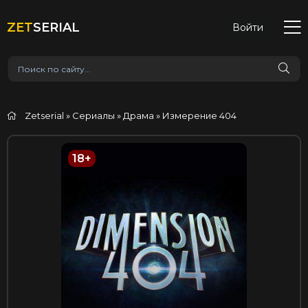
ZET
SERIAL
Войти
Zetserial
»
Сериалы
»
Драма
» Измерение 404
18+