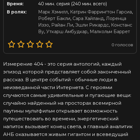
Время:
40 мин. серия (240 мин. всего)
В ролях:
Марк Хэмилл
,
Катрин Фаррингтон Гарсиа
,
Роберт Бакли
,
Сара Хайланд
,
Лоренца
Иззо
,
Райан Ли
,
Эшли Рикардс
,
Констанс
Ву
,
Уткарш Амбудкар
,
Малкольм Баррет
0
голосов
Измерение 404 - это серия антологий, каждый
эпизод которой представляет собой законченный
рассказ. В центре событий - обычные люди в
неизведанной части Интернета. С героями
случаются самые удивительные и пугающие вещи:
случайно найденный на просторах всемирной
паутины мультфильм открывает возможность
путешествовать во времени, энергетический
напиток вызывает конец света, а главный аналитик
АНБ оказывается живым гигантом и всеведущий