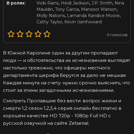
В ролях:
Vicki Rains
,
Heidi Jackson
,
J.P. Smith
,
Nina
Mauldin
,
Tony Garcia
,
Mansoor Watson
,
Molly Nations
,
Lamanda Kandice Moore
,
Cathy Taylor
,
Kevin Isenhoward
0
голосов
В Южной Каролине один за другим пропадают
люди — и обстоятельства их исчезновения выглядят
настолько тревожно, что офицеры местного
департамента шерифа берутся за дело не мешкая.
Каждая минута на счету: нужно срочно выяснить, что
стоит за этими загадочными исчезновениями.
Смотреть Пропавшие без вести: вопрос жизни и
смерти 1,2 сезон 1,2,3,4 серия онлайн бесплатно в
хорошем качестве HD 720p - 1080p Full HD с
русской озвучкой на сайте Zetserial.