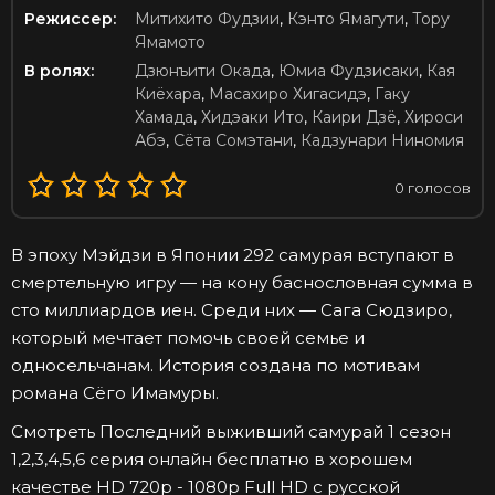
Режиссер:
Митихито Фудзии
,
Кэнто Ямагути
,
Тору
Ямамото
В ролях:
Дзюнъити Окада
,
Юмиа Фудзисаки
,
Кая
Киёхара
,
Масахиро Хигасидэ
,
Гаку
Хамада
,
Хидэаки Ито
,
Каири Дзё
,
Хироси
Абэ
,
Сёта Сомэтани
,
Кадзунари Ниномия
0
голосов
В эпоху Мэйдзи в Японии 292 самурая вступают в
смертельную игру — на кону баснословная сумма в
сто миллиардов иен. Среди них — Сага Сюдзиро,
который мечтает помочь своей семье и
односельчанам. История создана по мотивам
романа Сёго Имамуры.
Смотреть Последний выживший самурай 1 сезон
1,2,3,4,5,6 серия онлайн бесплатно в хорошем
качестве HD 720p - 1080p Full HD с русской