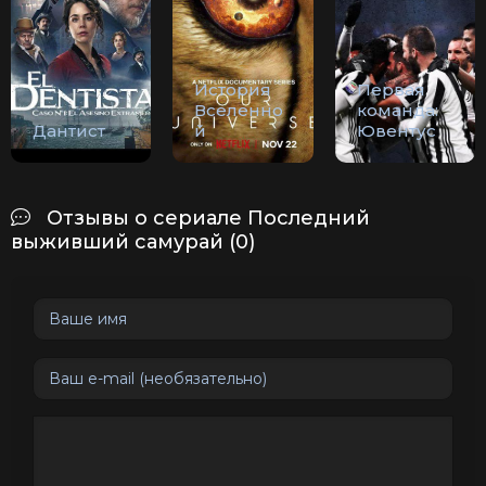
История
Первая
Вселенно
команда:
Дантист
й
Ювентус
Отзывы о сериале Последний
выживший самурай (0)