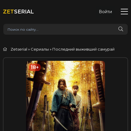
ZET
SERIAL
Войти
Zetserial
»
Сериалы
» Последний выживший самурай
18+