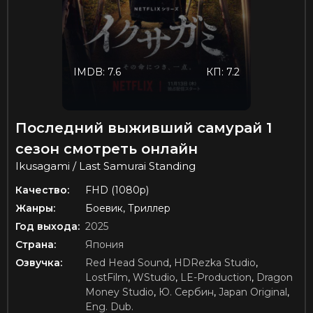
IMDB: 7.6
КП: 7.2
Последний выживший самурай 1
сезон смотреть онлайн
Ikusagami / Last Samurai Standing
Качество:
FHD (1080p)
Жанры:
Боевик, Триллер
Год выхода:
2025
Страна:
Япония
Озвучка:
Red Head Sound
,
HDRezka Studio
,
LostFilm
,
WStudio
,
LE-Production
,
Dragon
Money Studio
,
Ю. Сербин
,
Japan Original
,
Eng. Dub.