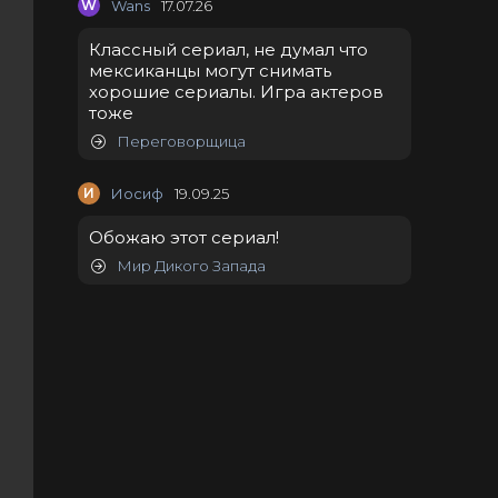
W
Wans
17.07.26
Классный сериал, не думал что
мексиканцы могут снимать
хорошие сериалы. Игра актеров
тоже
Переговорщица
И
Иосиф
19.09.25
Обожаю этот сериал!
Мир Дикого Запада