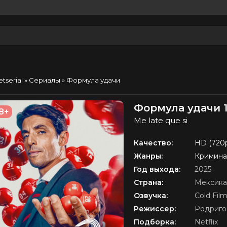
etserial
»
Сериалы
» Формула удачи
Формула удачи 1
8+
Me late que si
Качество:
HD (720
Жанры:
Кримина
Год выхода:
2025
Страна:
Мексика
Озвучка:
Cold Fil
Режиссер:
Родриго
Подборка:
Netflix