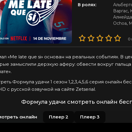
В ролях:
Альберт
Варгас
,
Алмейда
Ochoa
,
М
0
ал «Me late que si» основан на реальных событиях. В 
рые замыслили дерзкую аферу: обвести вокруг пальц
ате».
реть Формула удачи 1 сезон 1,2,3,4,5,6 серия онлайн б
 HD с русской озвучкой на сайте Zetserial.
Формула удачи смотреть онлайн бесп
мотреть онлайн
Плеер 2
Плеер 3