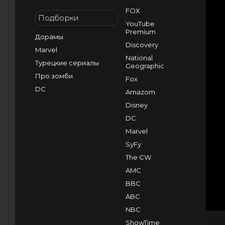
FOX
Подборки
YouTube
Premium
Дорамы
Discovery
Marvel
National
Турецкие сериалы
Geographic
Про зомби
Fox
DC
Amazom
Disney
DC
Marvel
SyFy
The CW
AMC
BBC
ABC
NBC
ShowTime