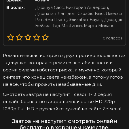
Время:
43 мин
В ролях:
Джошуа Сасс
,
Виктория Андерсон
,
Джонатан Лэнгдон
,
Сарайю Блю
,
Джесси
Рат
,
Эми Пьетц
,
Элизабет Бауэн
,
Джордж
Бейзил
,
Тед МакГинли
,
Марта Миланс
0
голосов
Романтическая история о двух противоположностях
- девушке, которая стремится к стабильности и
всеми силами избегает риска, и мужчине, который
считает, что конец света неизбежен, а потому готов
на все, чтобы прожить незабываемые дни.
Смотреть Завтра не наступит 1 сезон 1-13 серия
онлайн бесплатно в хорошем качестве HD 720p -
1080p Full HD с русской озвучкой на сайте Zetserial.
Завтра не наступит смотреть онлайн
бесплатно в хорошем качестве.