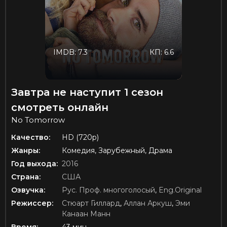
IMDB: 7.3
КП: 6.6
Завтра не наступит 1 сезон
смотреть онлайн
No Tomorrow
Качество:
HD (720p)
Жанры:
Комедия, Зарубежный, Драма
Год выхода:
2016
Страна:
США
Озвучка:
Рус. Проф. многоголосый
,
Eng.Original
Режиссер:
Стюарт Гиллард
,
Аллан Аркуш
,
Эми
Канаан Манн