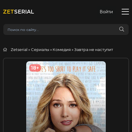
ZET
SERIAL
Войти
Zetserial
»
Сериалы
»
Комедия
» Завтра не наступит
18+