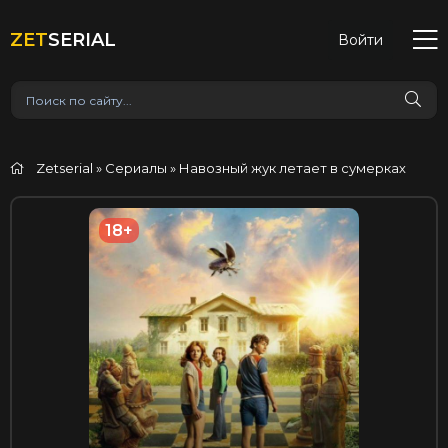
ZET
SERIAL
Войти
Zetserial
»
Сериалы
» Навозный жук летает в сумерках
18+